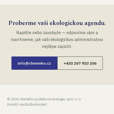
Proberme vaši ekologickou agendu.
Napište nebo zavolejte — odpovíme vám a
navrhneme, jak vaši ekologickou administrativu
nejlépe zajistit.
info@chemeko.cz
+420 267 910 206
©
2026
ChemEko podniková ekologie, spol. s r.o.
Domů
O nás
Služby
Kontakt