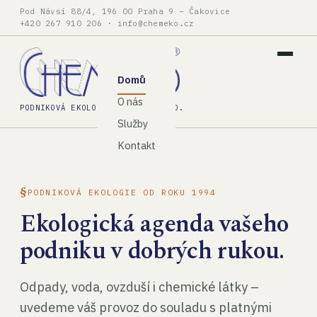
Pod Návsí 88/4, 196 00 Praha 9 – Čakovice
+420 267 910 206
·
info@chemeko.cz
Domů
O nás
PODNIKOVÁ EKOLOGIE, SPOL. S R.O.
Služby
Kontakt
PODNIKOVÁ EKOLOGIE OD ROKU 1994
Ekologická agenda vašeho
podniku v dobrých rukou.
Odpady, voda, ovzduší i chemické látky –
uvedeme váš provoz do souladu s platnými