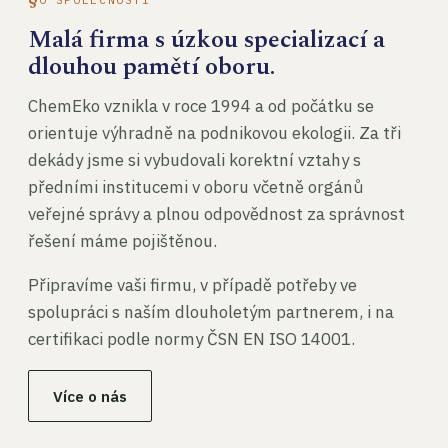
Malá firma s úzkou specializací a
dlouhou pamětí oboru.
ChemEko vznikla v roce 1994 a od počátku se
orientuje výhradně na podnikovou ekologii. Za tři
dekády jsme si vybudovali korektní vztahy s
předními institucemi v oboru včetně orgánů
veřejné správy a plnou odpovědnost za správnost
řešení máme pojištěnou.
Připravíme vaši firmu, v případě potřeby ve
spolupráci s naším dlouholetým partnerem, i na
certifikaci podle normy ČSN EN ISO 14001.
Více o nás