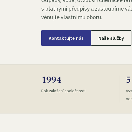
Odpady, voda, ovzduší i chemické lá
s platnými předpisy a zastoupíme vás
věnujte vlastnímu oboru.
Kontaktujte nás
Naše služby
1994
5
Rok založení společnosti
Vys
odb