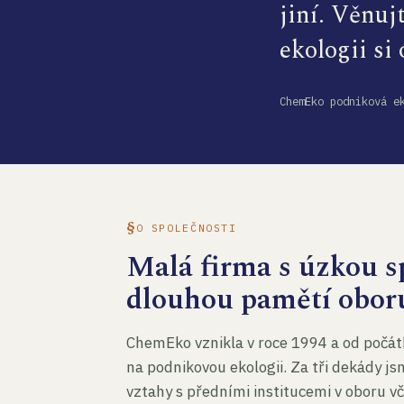
jiní. Věnuj
ekologii si
ChemEko podniková e
O SPOLEČNOSTI
Malá firma s úzkou sp
dlouhou pamětí obor
ChemEko vznikla v roce 1994 a od počát
na podnikovou ekologii. Za tři dekády js
vztahy s předními institucemi v oboru v