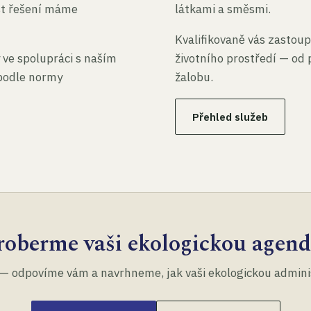
st řešení máme
látkami a směsmi.
Kvalifikovaně vás zastoup
 ve spolupráci s naším
životního prostředí — od 
 podle normy
žalobu.
Přehled služeb
roberme vaši ekologickou agend
— odpovíme vám a navrhneme, jak vaši ekologickou administ