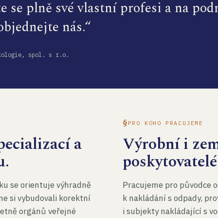
te se plně své vlastní profesi a na po
 objednejte nás.“
kologie, spol. s r.o.
PRO KOHO PRACUJEME
ecializací a
Výrobní i ze
u.
poskytovatelé
ku se orientuje výhradně
Pracujeme pro původce o
me si vybudovali korektní
k nakládání s odpady, pro
četně orgánů veřejné
i subjekty nakládající s