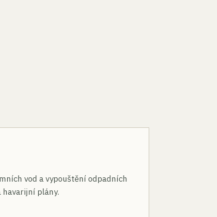
n
mních vod a vypouštění odpadních
 havarijní plány.