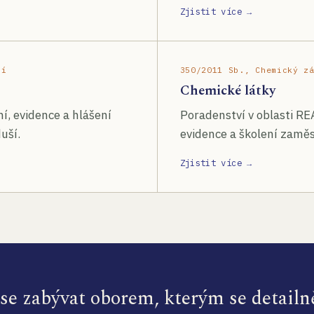
Zjistit více →
ší
350/2011 Sb., Chemický z
Chemické látky
í, evidence a hlášení
Poradenství v oblasti RE
uší.
evidence a školení zamě
Zjistit více →
e zabývat oborem, kterým se detailn