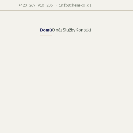
+420 267 910 206
·
info@chemeko.cz
Domů
O nás
Služby
Kontakt