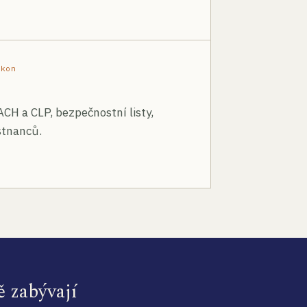
ákon
ACH a CLP, bezpečnostní listy,
stnanců.
ě zabývají