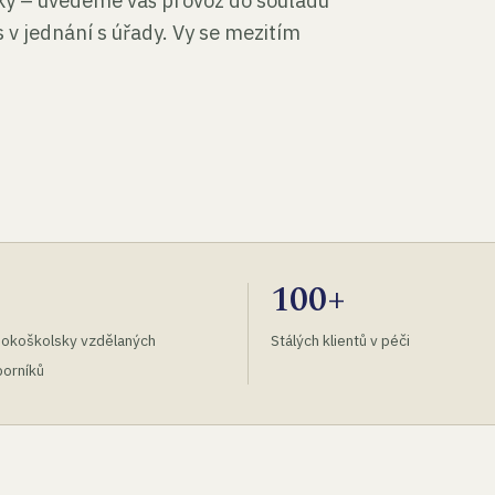
tky – uvedeme váš provoz do souladu
 v jednání s úřady. Vy se mezitím
100+
okoškolsky vzdělaných
Stálých klientů v péči
orníků