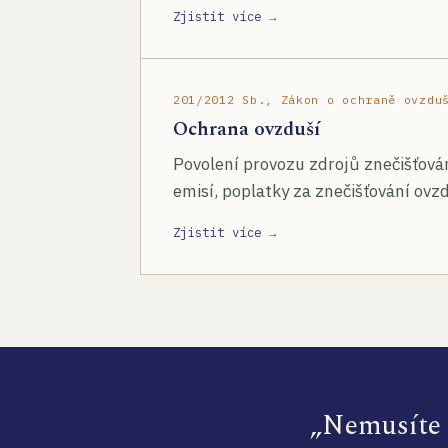
Zjistit více →
201/2012 Sb., Zákon o ochraně ovzdu
Ochrana ovzduší
Povolení provozu zdrojů znečišťován
emisí, poplatky za znečišťování ovzd
Zjistit více →
„Nemusíte s