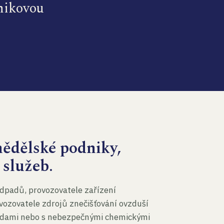
dnikovou
mědělské podniky,
 služeb.
dpadů, provozovatele zařízení
vozovatele zdrojů znečišťování ovzduší
 vodami nebo s nebezpečnými chemickými