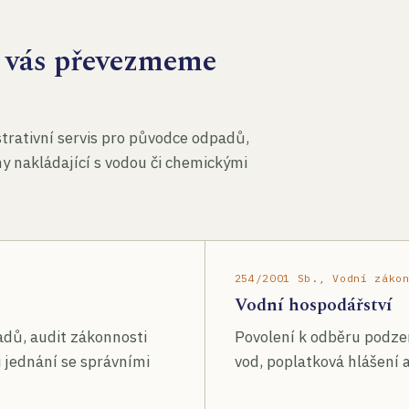
za vás převezmeme
rativní servis pro původce odpadů,
my nakládající s vodou či chemickými
254/2001 Sb., Vodní záko
Vodní hospodářství
adů, audit zákonnosti
Povolení k odběru podze
 jednání se správními
vod, poplatková hlášení a