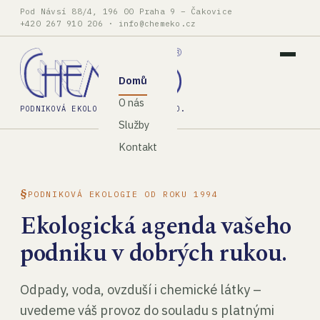
Pod Návsí 88/4, 196 00 Praha 9 – Čakovice
+420 267 910 206
·
info@chemeko.cz
Domů
O nás
PODNIKOVÁ EKOLOGIE, SPOL. S R.O.
Služby
Kontakt
PODNIKOVÁ EKOLOGIE OD ROKU 1994
Ekologická agenda vašeho
podniku v dobrých rukou.
Odpady, voda, ovzduší i chemické látky –
uvedeme váš provoz do souladu s platnými