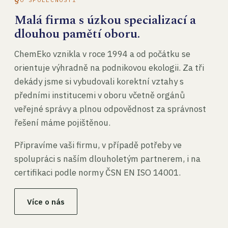
Malá firma s úzkou specializací a
dlouhou pamětí oboru.
ChemEko vznikla v roce 1994 a od počátku se
orientuje výhradně na podnikovou ekologii. Za tři
dekády jsme si vybudovali korektní vztahy s
předními institucemi v oboru včetně orgánů
veřejné správy a plnou odpovědnost za správnost
řešení máme pojištěnou.
Připravíme vaši firmu, v případě potřeby ve
spolupráci s naším dlouholetým partnerem, i na
certifikaci podle normy ČSN EN ISO 14001.
Více o nás