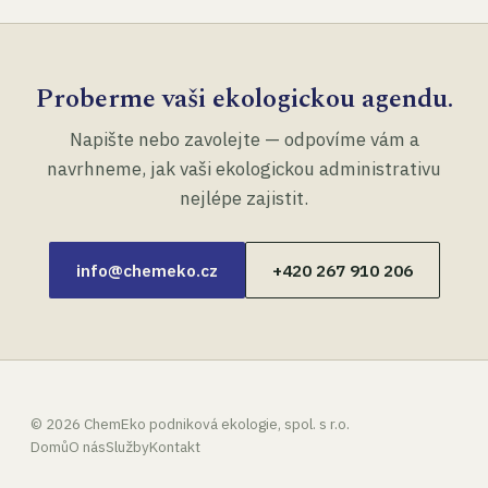
Proberme vaši ekologickou agendu.
Napište nebo zavolejte — odpovíme vám a
navrhneme, jak vaši ekologickou administrativu
nejlépe zajistit.
info@chemeko.cz
+420 267 910 206
©
2026
ChemEko podniková ekologie, spol. s r.o.
Domů
O nás
Služby
Kontakt