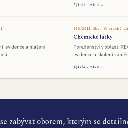
Zjistit více →
ší
350/2011 Sb., Chemický z
Chemické látky
í, evidence a hlášení
Poradenství v oblasti RE
uší.
evidence a školení zamě
Zjistit více →
e zabývat oborem, kterým se detailn