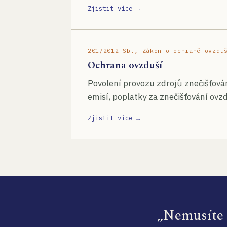
Zjistit více →
201/2012 Sb., Zákon o ochraně ovzdu
Ochrana ovzduší
Povolení provozu zdrojů znečišťován
emisí, poplatky za znečišťování ovzd
Zjistit více →
„Nemusíte s