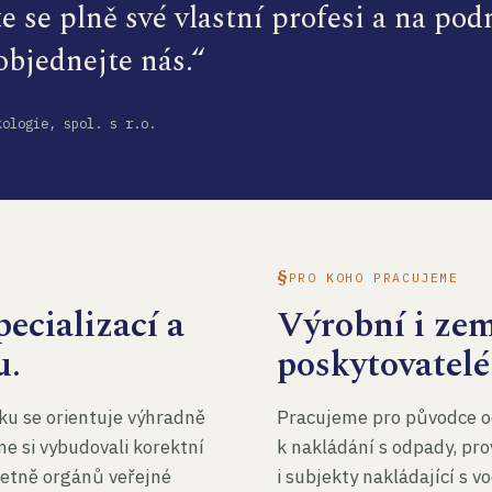
te se plně své vlastní profesi a na po
 objednejte nás.“
kologie, spol. s r.o.
PRO KOHO PRACUJEME
ecializací a
Výrobní i ze
u.
poskytovatelé
ku se orientuje výhradně
Pracujeme pro původce o
me si vybudovali korektní
k nakládání s odpady, pro
četně orgánů veřejné
i subjekty nakládající s