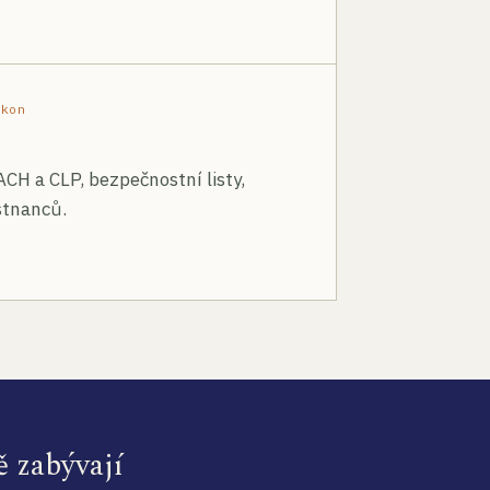
ákon
ACH a CLP, bezpečnostní listy,
stnanců.
ě zabývají