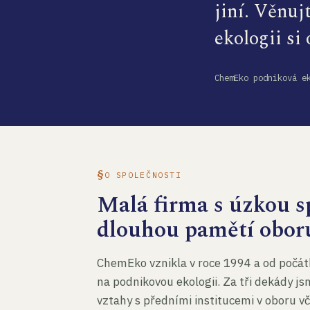
jiní. Věnuj
ekologii si
ChemEko podniková e
O SPOLEČNOSTI
Malá firma s úzkou sp
dlouhou pamětí obor
ChemEko vznikla v roce 1994 a od počát
na podnikovou ekologii. Za tři dekády js
vztahy s předními institucemi v oboru v