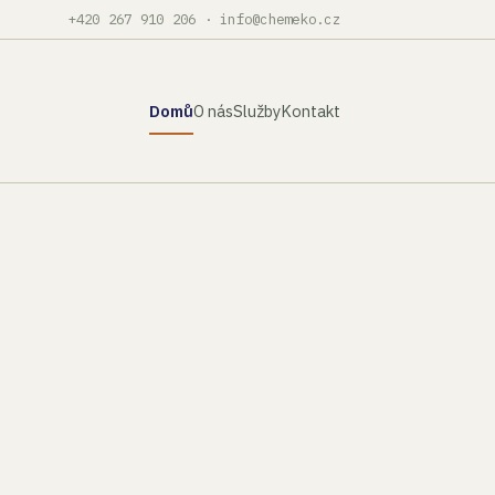
+420 267 910 206
·
info@chemeko.cz
Domů
O nás
Služby
Kontakt