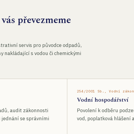
za vás převezmeme
rativní servis pro původce odpadů,
my nakládající s vodou či chemickými
254/2001 Sb., Vodní záko
Vodní hospodářství
adů, audit zákonnosti
Povolení k odběru podze
 jednání se správními
vod, poplatková hlášení a