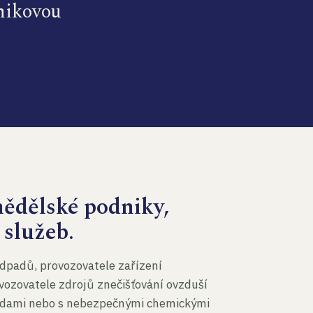
dnikovou
mědělské podniky,
 služeb.
dpadů, provozovatele zařízení
vozovatele zdrojů znečišťování ovzduší
 vodami nebo s nebezpečnými chemickými