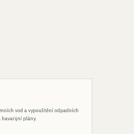
n
mních vod a vypouštění odpadních
 havarijní plány.