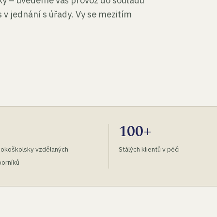
tky – uvedeme váš provoz do souladu
 v jednání s úřady. Vy se mezitím
100+
okoškolsky vzdělaných
Stálých klientů v péči
orníků