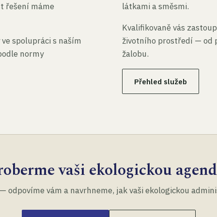
st řešení máme
látkami a směsmi.
Kvalifikovaně vás zastoup
 ve spolupráci s naším
životního prostředí — od 
 podle normy
žalobu.
Přehled služeb
roberme vaši ekologickou agend
— odpovíme vám a navrhneme, jak vaši ekologickou administ