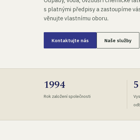
Odpady, voda, ovzduší i chemické lá
s platnými předpisy a zastoupíme vás
věnujte vlastnímu oboru.
Kontaktujte nás
Naše služby
1994
5
Rok založení společnosti
Vys
odb