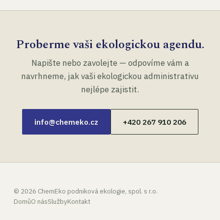
Proberme vaši ekologickou agendu.
Napište nebo zavolejte — odpovíme vám a
navrhneme, jak vaši ekologickou administrativu
nejlépe zajistit.
info@chemeko.cz
+420 267 910 206
©
2026
ChemEko podniková ekologie, spol. s r.o.
Domů
O nás
Služby
Kontakt