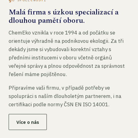
Malá firma s úzkou specializací a
dlouhou pamětí oboru.
ChemEko vznikla v roce 1994 a od počátku se
orientuje výhradně na podnikovou ekologii. Za tři
dekády jsme si vybudovali korektní vztahy s
předními institucemi v oboru včetně orgánů
veřejné správy a plnou odpovědnost za správnost
řešení máme pojištěnou.
Připravíme vaši firmu, v případě potřeby ve
spolupráci s naším dlouholetým partnerem, i na
certifikaci podle normy ČSN EN ISO 14001.
Více o nás