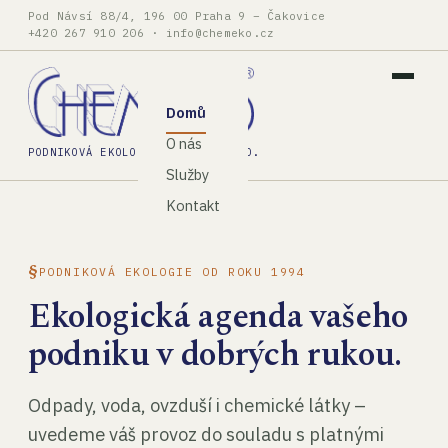
Pod Návsí 88/4, 196 00 Praha 9 – Čakovice
+420 267 910 206
·
info@chemeko.cz
Domů
O nás
PODNIKOVÁ EKOLOGIE, SPOL. S R.O.
Služby
Kontakt
PODNIKOVÁ EKOLOGIE OD ROKU 1994
Ekologická agenda vašeho
podniku v dobrých rukou.
Odpady, voda, ovzduší i chemické látky –
uvedeme váš provoz do souladu s platnými