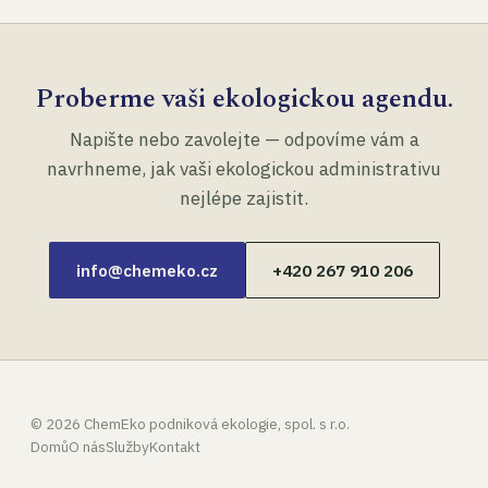
Proberme vaši ekologickou agendu.
Napište nebo zavolejte — odpovíme vám a
navrhneme, jak vaši ekologickou administrativu
nejlépe zajistit.
info@chemeko.cz
+420 267 910 206
©
2026
ChemEko podniková ekologie, spol. s r.o.
Domů
O nás
Služby
Kontakt