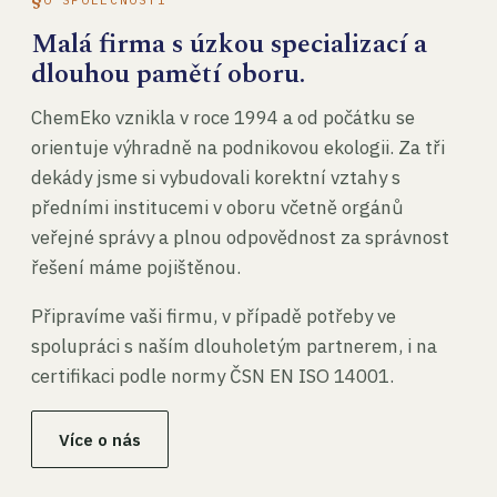
Malá firma s úzkou specializací a
dlouhou pamětí oboru.
ChemEko vznikla v roce 1994 a od počátku se
orientuje výhradně na podnikovou ekologii. Za tři
dekády jsme si vybudovali korektní vztahy s
předními institucemi v oboru včetně orgánů
veřejné správy a plnou odpovědnost za správnost
řešení máme pojištěnou.
Připravíme vaši firmu, v případě potřeby ve
spolupráci s naším dlouholetým partnerem, i na
certifikaci podle normy ČSN EN ISO 14001.
Více o nás