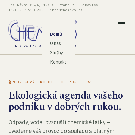
Pod Návsí 88/4, 196 00 Praha 9 – Čakovice
+420 267 910 206
·
info@chemeko.cz
Domů
O nás
PODNIKOVÁ EKOLOGIE, SPOL. S R.O.
Služby
Kontakt
PODNIKOVÁ EKOLOGIE OD ROKU 1994
Ekologická agenda vašeho
podniku v dobrých rukou.
Odpady, voda, ovzduší i chemické látky –
uvedeme váš provoz do souladu s platnými