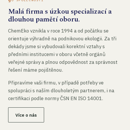
Malá firma s úzkou specializací a
dlouhou pamětí oboru.
ChemEko vznikla v roce 1994 a od počátku se
orientuje výhradně na podnikovou ekologii. Za tři
dekády jsme si vybudovali korektní vztahy s
předními institucemi v oboru včetně orgánů
veřejné správy a plnou odpovědnost za správnost
řešení máme pojištěnou.
Připravíme vaši firmu, v případě potřeby ve
spolupráci s naším dlouholetým partnerem, i na
certifikaci podle normy ČSN EN ISO 14001.
Více o nás