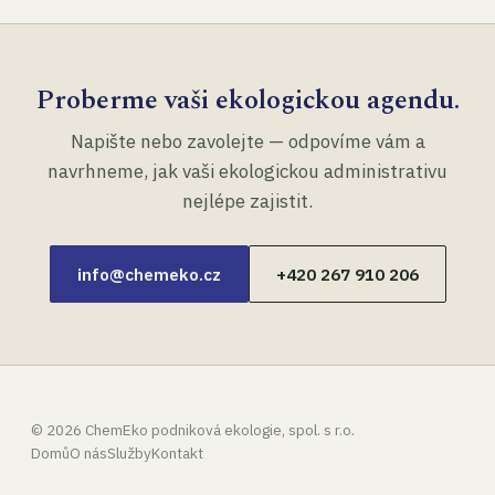
Proberme vaši ekologickou agendu.
Napište nebo zavolejte — odpovíme vám a
navrhneme, jak vaši ekologickou administrativu
nejlépe zajistit.
info@chemeko.cz
+420 267 910 206
©
2026
ChemEko podniková ekologie, spol. s r.o.
Domů
O nás
Služby
Kontakt