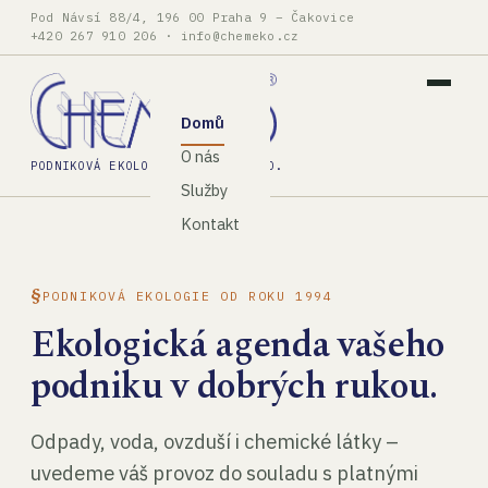
Pod Návsí 88/4, 196 00 Praha 9 – Čakovice
+420 267 910 206
·
info@chemeko.cz
Domů
O nás
PODNIKOVÁ EKOLOGIE, SPOL. S R.O.
Služby
Kontakt
PODNIKOVÁ EKOLOGIE OD ROKU 1994
Ekologická agenda vašeho
podniku v dobrých rukou.
Odpady, voda, ovzduší i chemické látky –
uvedeme váš provoz do souladu s platnými