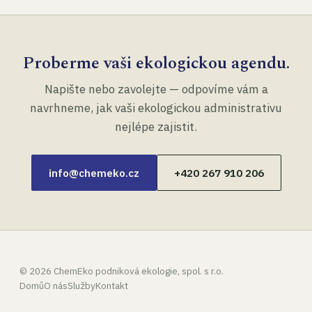
Proberme vaši ekologickou agendu.
Napište nebo zavolejte — odpovíme vám a
navrhneme, jak vaši ekologickou administrativu
nejlépe zajistit.
info@chemeko.cz
+420 267 910 206
©
2026
ChemEko podniková ekologie, spol. s r.o.
Domů
O nás
Služby
Kontakt