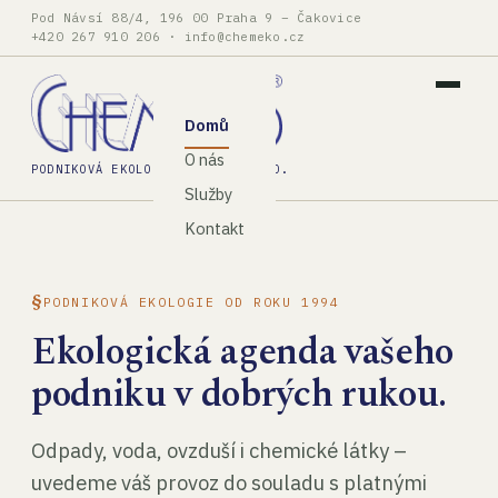
Pod Návsí 88/4, 196 00 Praha 9 – Čakovice
+420 267 910 206
·
info@chemeko.cz
Domů
O nás
PODNIKOVÁ EKOLOGIE, SPOL. S R.O.
Služby
Kontakt
PODNIKOVÁ EKOLOGIE OD ROKU 1994
Ekologická agenda vašeho
podniku v dobrých rukou.
Odpady, voda, ovzduší i chemické látky –
uvedeme váš provoz do souladu s platnými