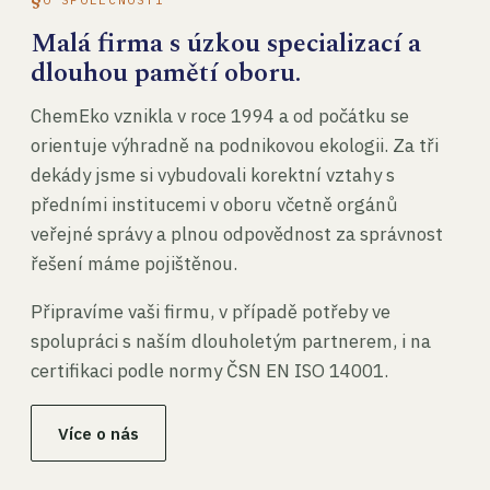
Malá firma s úzkou specializací a
dlouhou pamětí oboru.
ChemEko vznikla v roce 1994 a od počátku se
orientuje výhradně na podnikovou ekologii. Za tři
dekády jsme si vybudovali korektní vztahy s
předními institucemi v oboru včetně orgánů
veřejné správy a plnou odpovědnost za správnost
řešení máme pojištěnou.
Připravíme vaši firmu, v případě potřeby ve
spolupráci s naším dlouholetým partnerem, i na
certifikaci podle normy ČSN EN ISO 14001.
Více o nás