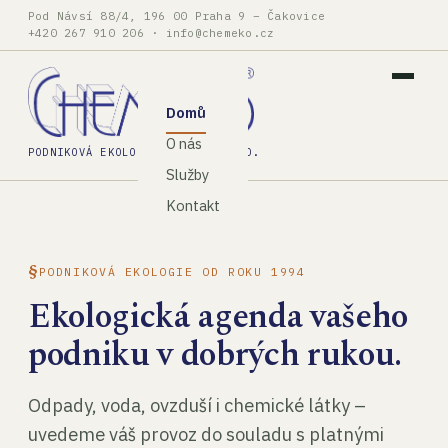
Pod Návsí 88/4, 196 00 Praha 9 – Čakovice
+420 267 910 206
·
info@chemeko.cz
Domů
O nás
PODNIKOVÁ EKOLOGIE, SPOL. S R.O.
Služby
Kontakt
PODNIKOVÁ EKOLOGIE OD ROKU 1994
Ekologická agenda vašeho
podniku v dobrých rukou.
Odpady, voda, ovzduší i chemické látky –
uvedeme váš provoz do souladu s platnými