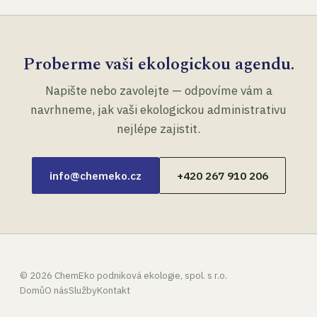
Proberme vaši ekologickou agendu.
Napište nebo zavolejte — odpovíme vám a
navrhneme, jak vaši ekologickou administrativu
nejlépe zajistit.
info@chemeko.cz
+420 267 910 206
©
2026
ChemEko podniková ekologie, spol. s r.o.
Domů
O nás
Služby
Kontakt