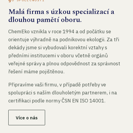
Malá firma s úzkou specializací a
dlouhou pamětí oboru.
ChemEko vznikla v roce 1994 a od počátku se
orientuje výhradně na podnikovou ekologii. Za tři
dekády jsme si vybudovali korektní vztahy s
předními institucemi v oboru včetně orgánů
veřejné správy a plnou odpovědnost za správnost
řešení máme pojištěnou.
Připravíme vaši firmu, v případě potřeby ve
spolupráci s naším dlouholetým partnerem, i na
certifikaci podle normy ČSN EN ISO 14001.
Více o nás