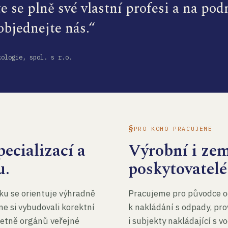
te se plně své vlastní profesi a na po
 objednejte nás.“
kologie, spol. s r.o.
PRO KOHO PRACUJEME
ecializací a
Výrobní i ze
u.
poskytovatelé
ku se orientuje výhradně
Pracujeme pro původce o
me si vybudovali korektní
k nakládání s odpady, pro
četně orgánů veřejné
i subjekty nakládající s