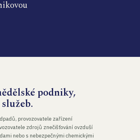
dnikovou
mědělské podniky,
 služeb.
dpadů, provozovatele zařízení
vozovatele zdrojů znečišťování ovzduší
 vodami nebo s nebezpečnými chemickými