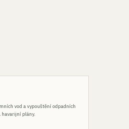
n
mních vod a vypouštění odpadních
 havarijní plány.