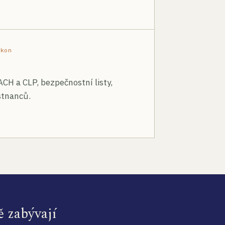
ákon
ACH a CLP, bezpečnostní listy,
stnanců.
ě zabývají