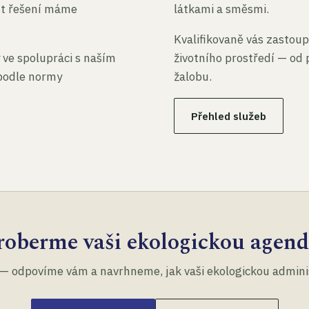
st řešení máme
látkami a směsmi.
Kvalifikovaně vás zastoup
 ve spolupráci s naším
životního prostředí — od 
 podle normy
žalobu.
Přehled služeb
roberme vaši ekologickou agend
— odpovíme vám a navrhneme, jak vaši ekologickou administ