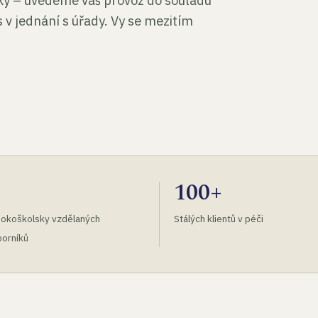
tky – uvedeme váš provoz do souladu
 v jednání s úřady. Vy se mezitím
100+
okoškolsky vzdělaných
Stálých klientů v péči
orníků