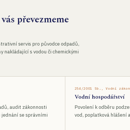
za vás převezmeme
rativní servis pro původce odpadů,
my nakládající s vodou či chemickými
254/2001 Sb., Vodní záko
Vodní hospodářství
adů, audit zákonnosti
Povolení k odběru podze
 jednání se správními
vod, poplatková hlášení a