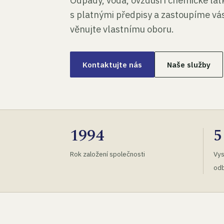
Odpady, voda, ovzduší i chemické lá
s platnými předpisy a zastoupíme vás
věnujte vlastnímu oboru.
Kontaktujte nás
Naše služby
1994
5
Rok založení společnosti
Vys
odb