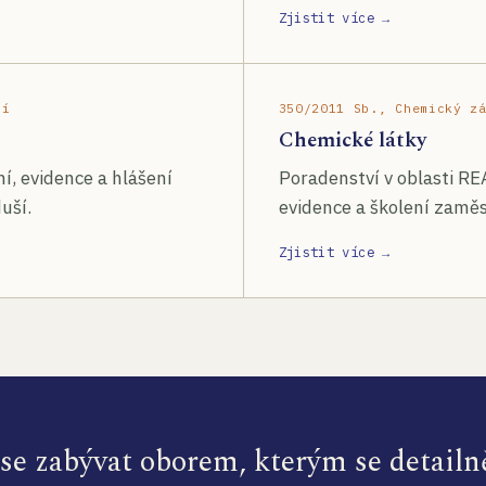
Zjistit více →
ší
350/2011 Sb., Chemický z
Chemické látky
í, evidence a hlášení
Poradenství v oblasti RE
uší.
evidence a školení zamě
Zjistit více →
e zabývat oborem, kterým se detailn