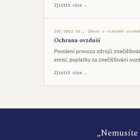
Zjistit více →
201/2012 Sb., Zákon o ochraně ovzdu
Ochrana ovzduší
Povolení provozu zdrojů znečišťován
emisí, poplatky za znečišťování ovzd
Zjistit více →
„Nemusíte s