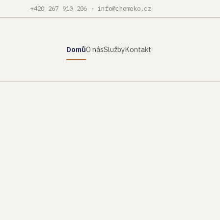
+420 267 910 206
·
info@chemeko.cz
Domů
O nás
Služby
Kontakt