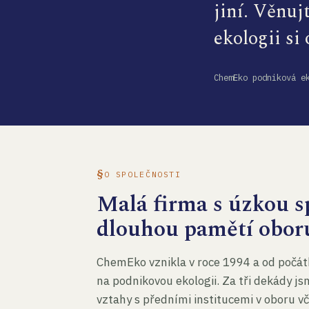
jiní. Věnuj
ekologii si
ChemEko podniková e
O SPOLEČNOSTI
Malá firma s úzkou sp
dlouhou pamětí obor
ChemEko vznikla v roce 1994 a od počát
na podnikovou ekologii. Za tři dekády js
vztahy s předními institucemi v oboru v