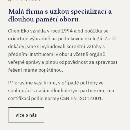
Malá firma s úzkou specializací a
dlouhou pamětí oboru.
ChemEko vznikla v roce 1994 a od počátku se
orientuje výhradně na podnikovou ekologii. Za tři
dekády jsme si vybudovali korektní vztahy s
předními institucemi v oboru včetně orgánů
veřejné správy a plnou odpovědnost za správnost
řešení máme pojištěnou.
Připravíme vaši firmu, v případě potřeby ve
spolupráci s naším dlouholetým partnerem, i na
certifikaci podle normy ČSN EN ISO 14001.
Více o nás