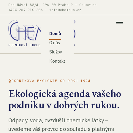
Pod Návsí 88/4, 196 00 Praha 9 – Čakovice
+420 267 910 206
·
info@chemeko.cz
Domů
O nás
PODNIKOVÁ EKOLOGIE, SPOL. S R.O.
Služby
Kontakt
PODNIKOVÁ EKOLOGIE OD ROKU 1994
Ekologická agenda vašeho
podniku v dobrých rukou.
Odpady, voda, ovzduší i chemické látky –
uvedeme váš provoz do souladu s platnými