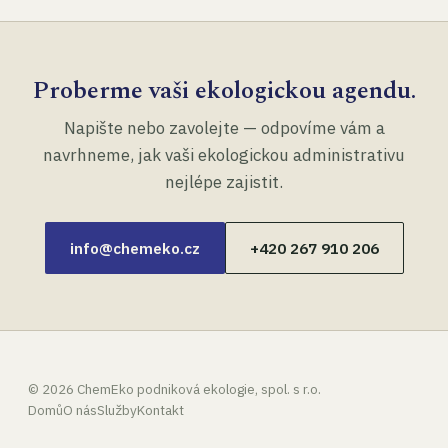
Proberme vaši ekologickou agendu.
Napište nebo zavolejte — odpovíme vám a
navrhneme, jak vaši ekologickou administrativu
nejlépe zajistit.
info@chemeko.cz
+420 267 910 206
©
2026
ChemEko podniková ekologie, spol. s r.o.
Domů
O nás
Služby
Kontakt