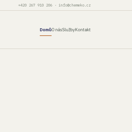
+420 267 910 206
·
info@chemeko.cz
Domů
O nás
Služby
Kontakt