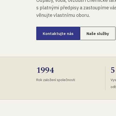
Odpady, voda, ovzduší i chemické lá
s platnými předpisy a zastoupíme vás
věnujte vlastnímu oboru.
Kontaktujte nás
Naše služby
1994
5
Rok založení společnosti
Vys
odb