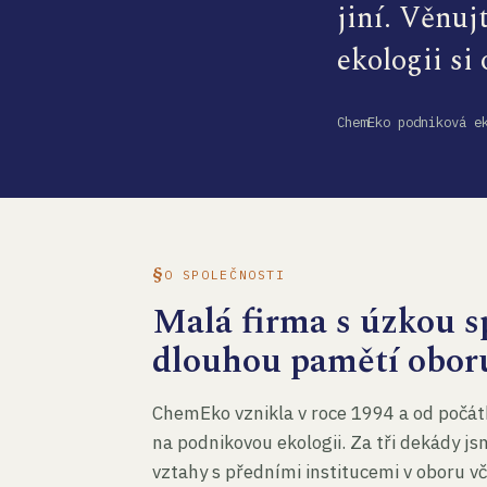
jiní. Věnuj
ekologii si
ChemEko podniková e
O SPOLEČNOSTI
Malá firma s úzkou sp
dlouhou pamětí obor
ChemEko vznikla v roce 1994 a od počát
na podnikovou ekologii. Za tři dekády js
vztahy s předními institucemi v oboru v