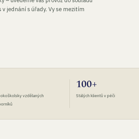
tky – uvedeme váš provoz do souladu
 v jednání s úřady. Vy se mezitím
100+
okoškolsky vzdělaných
Stálých klientů v péči
orníků