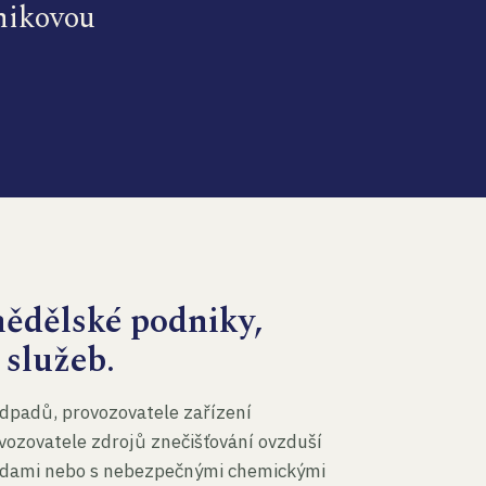
dnikovou
mědělské podniky,
 služeb.
dpadů, provozovatele zařízení
vozovatele zdrojů znečišťování ovzduší
 vodami nebo s nebezpečnými chemickými