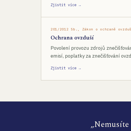
Zjistit více →
201/2012 Sb., Zákon o ochraně ovzdu
Ochrana ovzduší
Povolení provozu zdrojů znečišťován
emisí, poplatky za znečišťování ovzd
Zjistit více →
„Nemusíte s