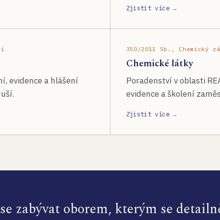
Zjistit více →
ší
350/2011 Sb., Chemický z
Chemické látky
í, evidence a hlášení
Poradenství v oblasti RE
uší.
evidence a školení zamě
Zjistit více →
e zabývat oborem, kterým se detailn