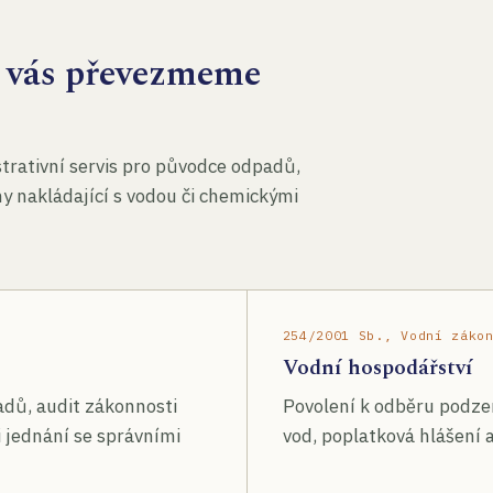
za vás převezmeme
rativní servis pro původce odpadů,
my nakládající s vodou či chemickými
254/2001 Sb., Vodní záko
Vodní hospodářství
adů, audit zákonnosti
Povolení k odběru podze
 jednání se správními
vod, poplatková hlášení a