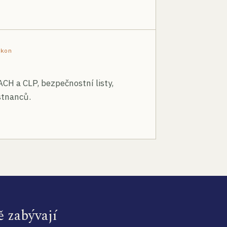
ákon
ACH a CLP, bezpečnostní listy,
stnanců.
ě zabývají