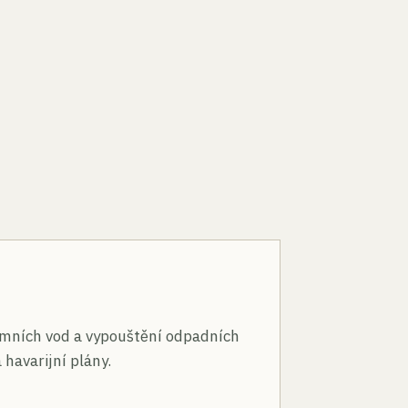
n
mních vod a vypouštění odpadních
 havarijní plány.