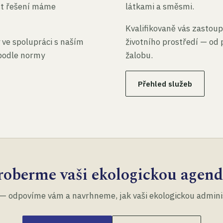
st řešení máme
látkami a směsmi.
Kvalifikovaně vás zastoup
 ve spolupráci s naším
životního prostředí — od 
 podle normy
žalobu.
Přehled služeb
roberme vaši ekologickou agend
— odpovíme vám a navrhneme, jak vaši ekologickou administ