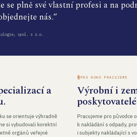
te se plně své vlastní profesi a na po
 objednejte nás.“
kologie, spol. s r.o.
PRO KOHO PRACUJEME
ecializací a
Výrobní i ze
u.
poskytovatelé
ku se orientuje výhradně
Pracujeme pro původce o
me si vybudovali korektní
k nakládání s odpady, pro
četně orgánů veřejné
i subjekty nakládající s