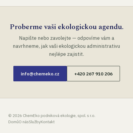
Proberme vaši ekologickou agendu.
Napište nebo zavolejte — odpovíme vám a
navrhneme, jak vaši ekologickou administrativu
nejlépe zajistit.
info@chemeko.cz
+420 267 910 206
©
2026
ChemEko podniková ekologie, spol. s r.o.
Domů
O nás
Služby
Kontakt