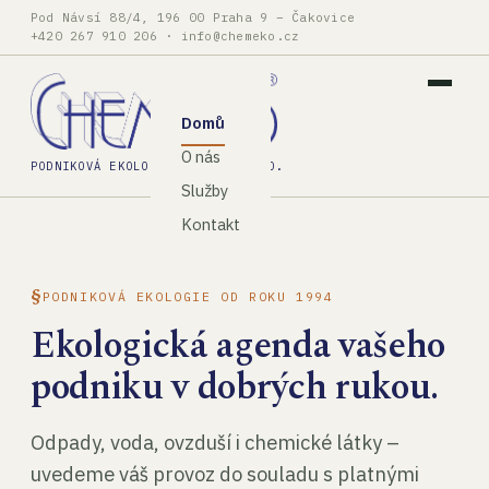
Pod Návsí 88/4, 196 00 Praha 9 – Čakovice
+420 267 910 206
·
info@chemeko.cz
Domů
O nás
PODNIKOVÁ EKOLOGIE, SPOL. S R.O.
Služby
Kontakt
PODNIKOVÁ EKOLOGIE OD ROKU 1994
Ekologická agenda vašeho
podniku v dobrých rukou.
Odpady, voda, ovzduší i chemické látky –
uvedeme váš provoz do souladu s platnými