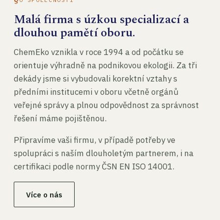
Malá firma s úzkou specializací a
dlouhou pamětí oboru.
ChemEko vznikla v roce 1994 a od počátku se
orientuje výhradně na podnikovou ekologii. Za tři
dekády jsme si vybudovali korektní vztahy s
předními institucemi v oboru včetně orgánů
veřejné správy a plnou odpovědnost za správnost
řešení máme pojištěnou.
Připravíme vaši firmu, v případě potřeby ve
spolupráci s naším dlouholetým partnerem, i na
certifikaci podle normy ČSN EN ISO 14001.
Více o nás