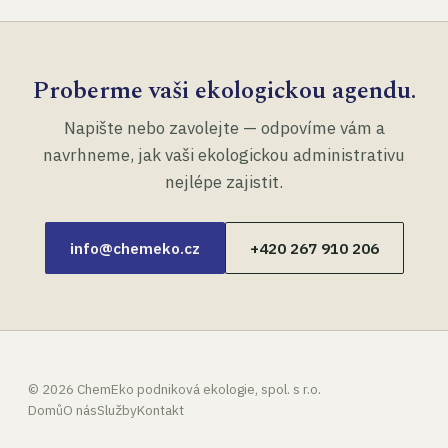
Proberme vaši ekologickou agendu.
Napište nebo zavolejte — odpovíme vám a
navrhneme, jak vaši ekologickou administrativu
nejlépe zajistit.
info@chemeko.cz
+420 267 910 206
©
2026
ChemEko podniková ekologie, spol. s r.o.
Domů
O nás
Služby
Kontakt