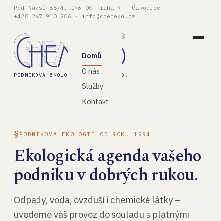
Pod Návsí 88/4, 196 00 Praha 9 – Čakovice
+420 267 910 206
·
info@chemeko.cz
Domů
O nás
PODNIKOVÁ EKOLOGIE, SPOL. S R.O.
Služby
Kontakt
PODNIKOVÁ EKOLOGIE OD ROKU 1994
Ekologická agenda vašeho
podniku v dobrých rukou.
Odpady, voda, ovzduší i chemické látky –
uvedeme váš provoz do souladu s platnými