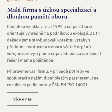
Malá firma s úzkou specializací a
dlouhou pamětí oboru.
ChemEko vznikla v roce 1994 a od počátku se
orientuje výhradně na podnikovou ekologii. Za tři
dekády jsme si vybudovali korektní vztahy s
předními institucemi v oboru včetně orgánů
veřejné správy a plnou odpovědnost za správnost
řešení máme pojištěnou.
Připravíme vaši firmu, v případě potřeby ve
spolupráci s naším dlouholetým partnerem, i na
certifikaci podle normy ČSN EN ISO 14001.
Více o nás