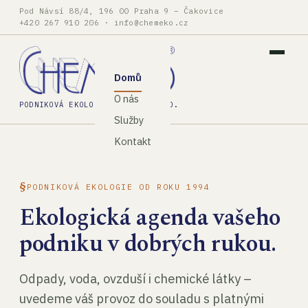
Pod Návsí 88/4, 196 00 Praha 9 – Čakovice
+420 267 910 206
·
info@chemeko.cz
Domů
O nás
PODNIKOVÁ EKOLOGIE, SPOL. S R.O.
Služby
Kontakt
PODNIKOVÁ EKOLOGIE OD ROKU 1994
Ekologická agenda vašeho
podniku v dobrých rukou.
Odpady, voda, ovzduší i chemické látky –
uvedeme váš provoz do souladu s platnými