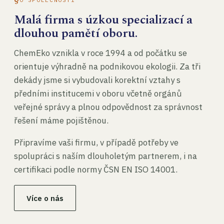
Malá firma s úzkou specializací a
dlouhou pamětí oboru.
ChemEko vznikla v roce 1994 a od počátku se
orientuje výhradně na podnikovou ekologii. Za tři
dekády jsme si vybudovali korektní vztahy s
předními institucemi v oboru včetně orgánů
veřejné správy a plnou odpovědnost za správnost
řešení máme pojištěnou.
Připravíme vaši firmu, v případě potřeby ve
spolupráci s naším dlouholetým partnerem, i na
certifikaci podle normy ČSN EN ISO 14001.
Více o nás