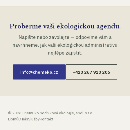
Proberme vaši ekologickou agendu.
Napište nebo zavolejte — odpovíme vám a
navrhneme, jak vaši ekologickou administrativu
nejlépe zajistit.
info@chemeko.cz
+420 267 910 206
©
2026
ChemEko podniková ekologie, spol. s r.o.
Domů
O nás
Služby
Kontakt