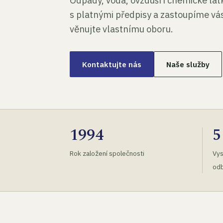
Odpady, voda, ovzduší i chemické lá
s platnými předpisy a zastoupíme vás
věnujte vlastnímu oboru.
Kontaktujte nás
Naše služby
1994
5
Rok založení společnosti
Vys
odb