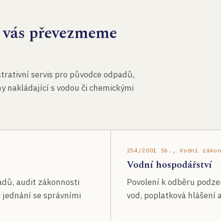
za vás převezmeme
rativní servis pro původce odpadů,
my nakládající s vodou či chemickými
254/2001 Sb., Vodní záko
Vodní hospodářství
adů, audit zákonnosti
Povolení k odběru podze
 jednání se správními
vod, poplatková hlášení a