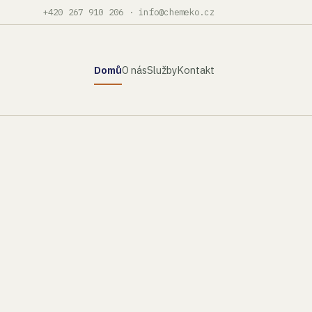
+420 267 910 206
·
info@chemeko.cz
Domů
O nás
Služby
Kontakt