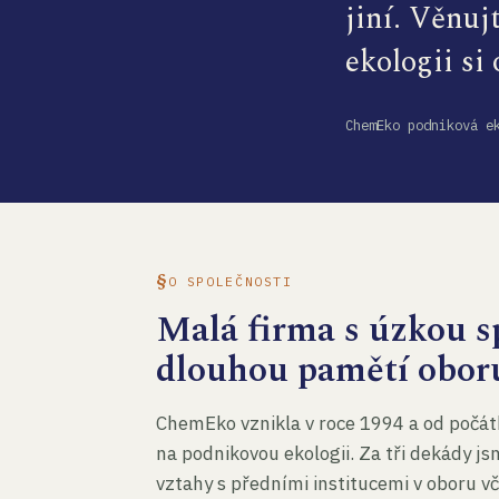
jiní. Věnuj
ekologii si
ChemEko podniková e
O SPOLEČNOSTI
Malá firma s úzkou sp
dlouhou pamětí obor
ChemEko vznikla v roce 1994 a od počát
na podnikovou ekologii. Za tři dekády js
vztahy s předními institucemi v oboru v