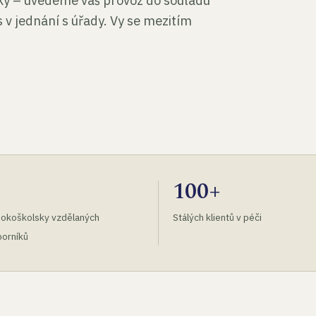
tky – uvedeme váš provoz do souladu
 v jednání s úřady. Vy se mezitím
100+
okoškolsky vzdělaných
Stálých klientů v péči
orníků