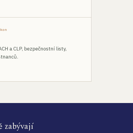
ákon
ACH a CLP, bezpečnostní listy,
stnanců.
ě zabývají