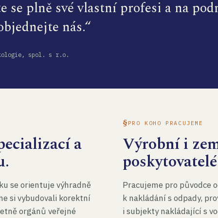
te se plně své vlastní profesi a na po
 objednejte nás.“
kologie, spol. s r.o.
PRO KOHO PRACUJEME
ecializací a
Výrobní i ze
u.
poskytovatelé
ku se orientuje výhradně
Pracujeme pro původce o
me si vybudovali korektní
k nakládání s odpady, pro
četně orgánů veřejné
i subjekty nakládající s