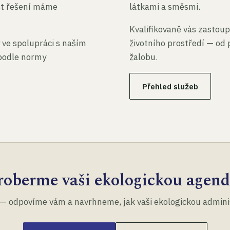
st řešení máme
látkami a směsmi.
Kvalifikovaně vás zastoup
 ve spolupráci s naším
životního prostředí — od 
 podle normy
žalobu.
Přehled služeb
roberme vaši ekologickou agend
— odpovíme vám a navrhneme, jak vaši ekologickou administ