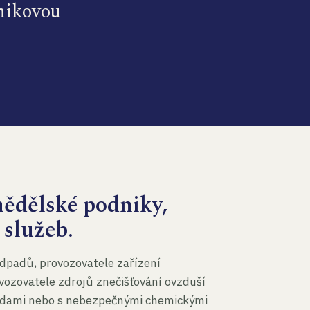
dnikovou
mědělské podniky,
 služeb.
dpadů, provozovatele zařízení
vozovatele zdrojů znečišťování ovzduší
 vodami nebo s nebezpečnými chemickými