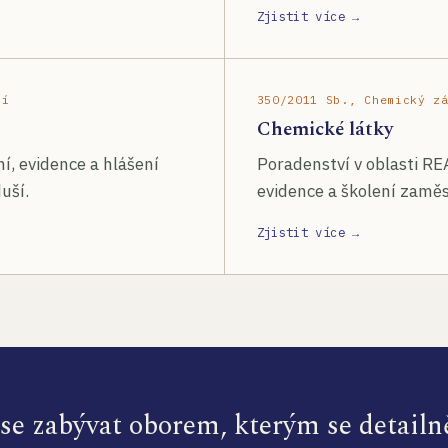
Zjistit více →
ší
350/2011 Sb., Chemický z
Chemické látky
í, evidence a hlášení
Poradenství v oblasti RE
uší.
evidence a školení zamě
Zjistit více →
e zabývat oborem, kterým se detailn