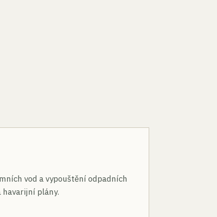
n
mních vod a vypouštění odpadních
 havarijní plány.