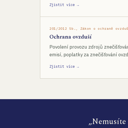
Zjistit více →
201/2012 Sb., Zákon o ochraně ovzdu
Ochrana ovzduší
Povolení provozu zdrojů znečišťován
emisí, poplatky za znečišťování ovzd
Zjistit více →
„Nemusíte s