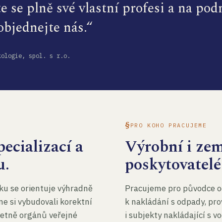
te se plně své vlastní profesi a na po
 objednejte nás.“
kologie, spol. s r.o.
PRO KOHO PRACUJEME
ecializací a
Výrobní i ze
u.
poskytovatelé
ku se orientuje výhradně
Pracujeme pro původce o
me si vybudovali korektní
k nakládání s odpady, pro
četně orgánů veřejné
i subjekty nakládající s