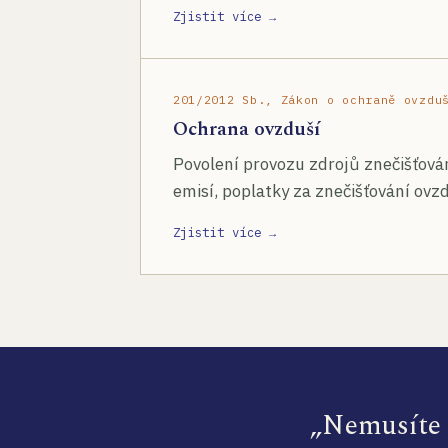
Zjistit více →
201/2012 Sb., Zákon o ochraně ovzdu
Ochrana ovzduší
Povolení provozu zdrojů znečišťován
emisí, poplatky za znečišťování ovzd
Zjistit více →
„Nemusíte s