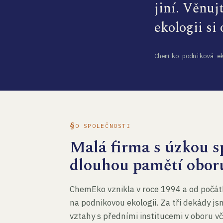
jiní. Věnuj
ekologii si
ChemEko podniková e
O SPOLEČNOSTI
Malá firma s úzkou sp
dlouhou pamětí obor
ChemEko vznikla v roce 1994 a od počát
na podnikovou ekologii. Za tři dekády js
vztahy s předními institucemi v oboru v