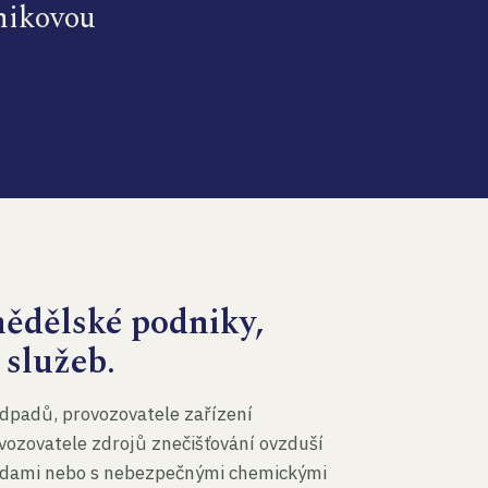
dnikovou
mědělské podniky,
 služeb.
dpadů, provozovatele zařízení
vozovatele zdrojů znečišťování ovzduší
 vodami nebo s nebezpečnými chemickými