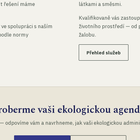
st řešení máme
látkami a směsmi.
Kvalifikovaně vás zastoup
 ve spolupráci s naším
životního prostředí — od 
 podle normy
žalobu.
Přehled služeb
roberme vaši ekologickou agend
— odpovíme vám a navrhneme, jak vaši ekologickou administ