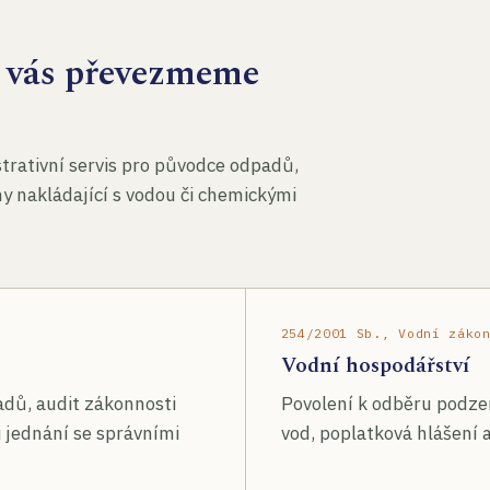
za vás převezmeme
rativní servis pro původce odpadů,
my nakládající s vodou či chemickými
254/2001 Sb., Vodní záko
Vodní hospodářství
adů, audit zákonnosti
Povolení k odběru podze
 jednání se správními
vod, poplatková hlášení a