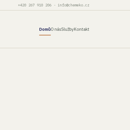
+420 267 910 206
·
info@chemeko.cz
Domů
O nás
Služby
Kontakt