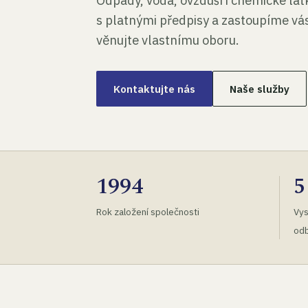
Odpady, voda, ovzduší i chemické lá
s platnými předpisy a zastoupíme vás
věnujte vlastnímu oboru.
Kontaktujte nás
Naše služby
1994
5
Rok založení společnosti
Vys
odb