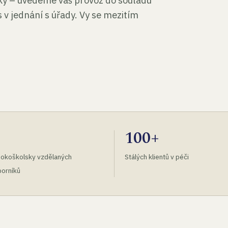
tky – uvedeme váš provoz do souladu
 v jednání s úřady. Vy se mezitím
100+
okoškolsky vzdělaných
Stálých klientů v péči
orníků