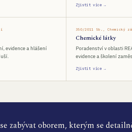
Zjistit více →
ší
350/2011 Sb., Chemický z
Chemické látky
í, evidence a hlášení
Poradenství v oblasti RE
uší.
evidence a školení zamě
Zjistit více →
e zabývat oborem, kterým se detailn