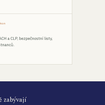
ákon
ACH a CLP, bezpečnostní listy,
stnanců.
ě zabývají