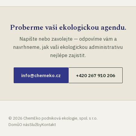
Proberme vaši ekologickou agendu.
Napište nebo zavolejte — odpovíme vám a
navrhneme, jak vaši ekologickou administrativu
nejlépe zajistit.
info@chemeko.cz
+420 267 910 206
©
2026
ChemEko podniková ekologie, spol. s r.o.
Domů
O nás
Služby
Kontakt