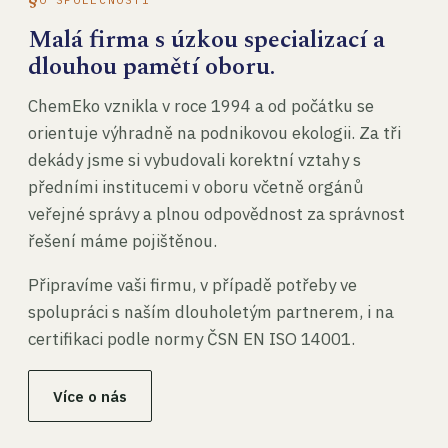
Malá firma s úzkou specializací a
dlouhou pamětí oboru.
ChemEko vznikla v roce 1994 a od počátku se
orientuje výhradně na podnikovou ekologii. Za tři
dekády jsme si vybudovali korektní vztahy s
předními institucemi v oboru včetně orgánů
veřejné správy a plnou odpovědnost za správnost
řešení máme pojištěnou.
Připravíme vaši firmu, v případě potřeby ve
spolupráci s naším dlouholetým partnerem, i na
certifikaci podle normy ČSN EN ISO 14001.
Více o nás