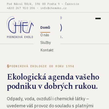
Pod Návsí 88/4, 196 00 Praha 9 – Čakovice
+420 267 910 206
·
info@chemeko.cz
Domů
O nás
PODNIKOVÁ EKOLOGIE, SPOL. S R.O.
Služby
Kontakt
PODNIKOVÁ EKOLOGIE OD ROKU 1994
Ekologická agenda vašeho
podniku v dobrých rukou.
Odpady, voda, ovzduší i chemické látky –
uvedeme váš provoz do souladu s platnými