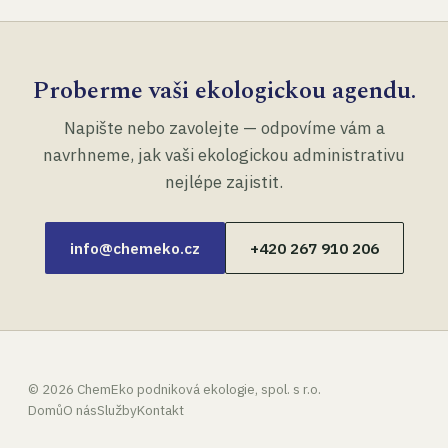
Proberme vaši ekologickou agendu.
Napište nebo zavolejte — odpovíme vám a
navrhneme, jak vaši ekologickou administrativu
nejlépe zajistit.
info@chemeko.cz
+420 267 910 206
©
2026
ChemEko podniková ekologie, spol. s r.o.
Domů
O nás
Služby
Kontakt