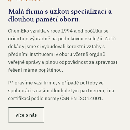
Malá firma s úzkou specializací a
dlouhou pamětí oboru.
ChemEko vznikla v roce 1994 a od počátku se
orientuje výhradně na podnikovou ekologii. Za tři
dekády jsme si vybudovali korektní vztahy s
předními institucemi v oboru včetně orgánů
veřejné správy a plnou odpovědnost za správnost
řešení máme pojištěnou.
Připravíme vaši firmu, v případě potřeby ve
spolupráci s naším dlouholetým partnerem, i na
certifikaci podle normy ČSN EN ISO 14001.
Více o nás