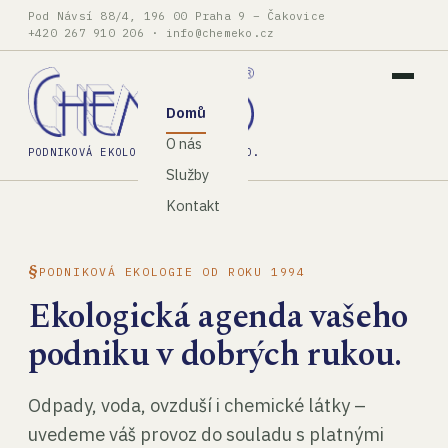
Pod Návsí 88/4, 196 00 Praha 9 – Čakovice
+420 267 910 206
·
info@chemeko.cz
Domů
O nás
PODNIKOVÁ EKOLOGIE, SPOL. S R.O.
Služby
Kontakt
PODNIKOVÁ EKOLOGIE OD ROKU 1994
Ekologická agenda vašeho
podniku v dobrých rukou.
Odpady, voda, ovzduší i chemické látky –
uvedeme váš provoz do souladu s platnými