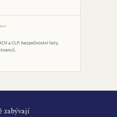
ákon
ACH a CLP, bezpečnostní listy,
stnanců.
ě zabývají