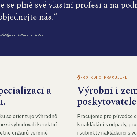
te se plně své vlastní profesi a na po
 objednejte nás.“
kologie, spol. s r.o.
PRO KOHO PRACUJEME
ecializací a
Výrobní i ze
u.
poskytovatelé
ku se orientuje výhradně
Pracujeme pro původce o
me si vybudovali korektní
k nakládání s odpady, pro
četně orgánů veřejné
i subjekty nakládající s