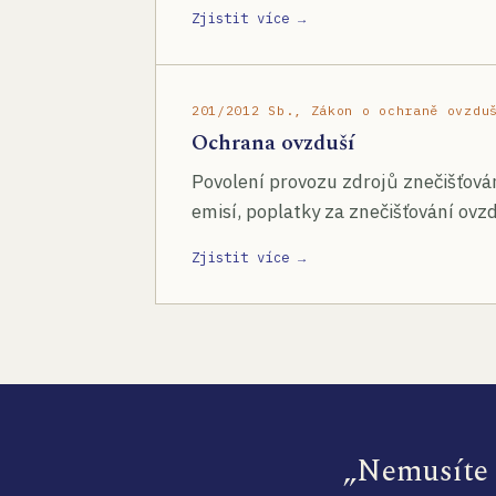
Zjistit více →
201/2012 Sb., Zákon o ochraně ovzdu
Ochrana ovzduší
Povolení provozu zdrojů znečišťován
emisí, poplatky za znečišťování ovzd
Zjistit více →
„Nemusíte s