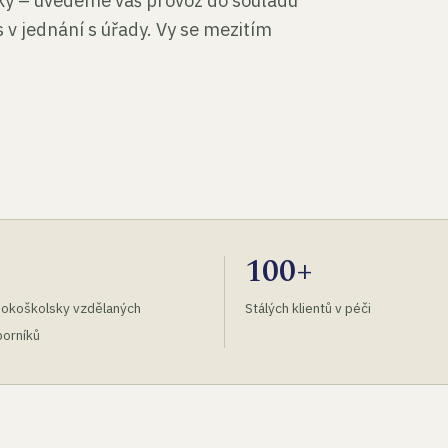
tky – uvedeme váš provoz do souladu
 v jednání s úřady. Vy se mezitím
100+
okoškolsky vzdělaných
Stálých klientů v péči
orníků