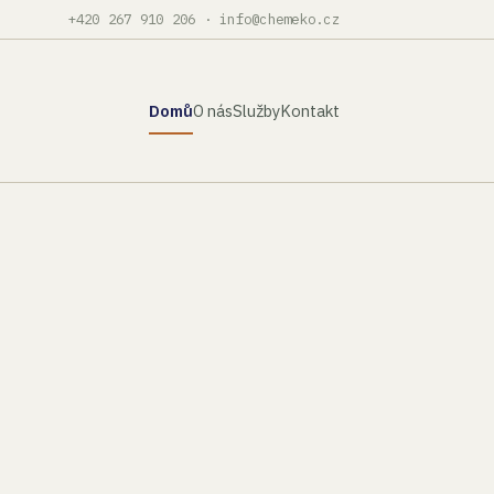
+420 267 910 206
·
info@chemeko.cz
Domů
O nás
Služby
Kontakt