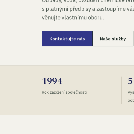
Odpady, voda, ovzduší i chemické lá
s platnými předpisy a zastoupíme vás
věnujte vlastnímu oboru.
Kontaktujte nás
Naše služby
1994
5
Rok založení společnosti
Vys
odb