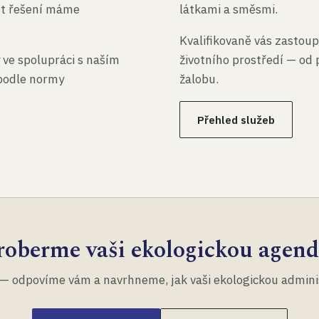
st řešení máme
látkami a směsmi.
Kvalifikovaně vás zastoup
 ve spolupráci s naším
životního prostředí — od 
 podle normy
žalobu.
Přehled služeb
roberme vaši ekologickou agend
— odpovíme vám a navrhneme, jak vaši ekologickou administ