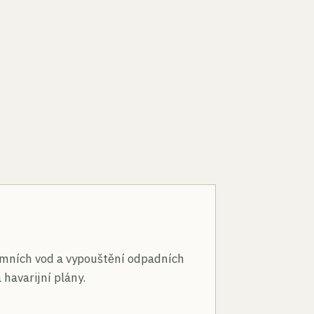
n
mních vod a vypouštění odpadních
 havarijní plány.