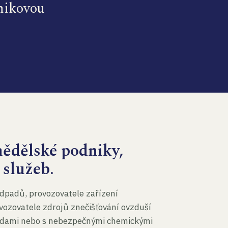
dnikovou
mědělské podniky,
 služeb.
dpadů, provozovatele zařízení
vozovatele zdrojů znečišťování ovzduší
 vodami nebo s nebezpečnými chemickými