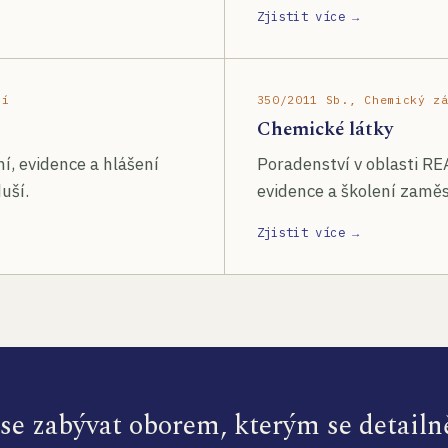
Zjistit více →
ší
350/2011 Sb., Chemický z
Chemické látky
í, evidence a hlášení
Poradenství v oblasti RE
uší.
evidence a školení zamě
Zjistit více →
e zabývat oborem, kterým se detailn