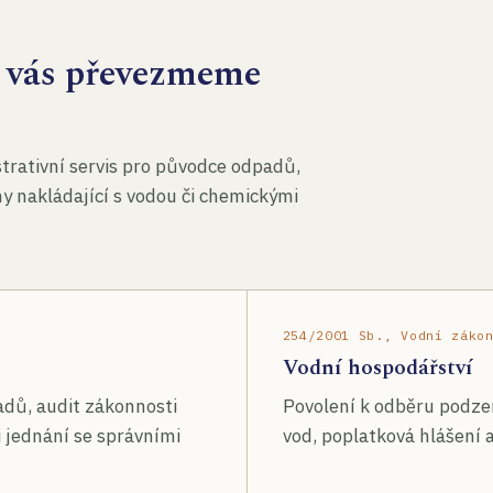
za vás převezmeme
rativní servis pro původce odpadů,
my nakládající s vodou či chemickými
254/2001 Sb., Vodní záko
Vodní hospodářství
adů, audit zákonnosti
Povolení k odběru podze
 jednání se správními
vod, poplatková hlášení a