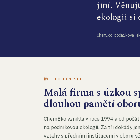
jiní. Věnuj
ekologii si
ChemEko podniková e
O SPOLEČNOSTI
Malá firma s úzkou sp
dlouhou pamětí obor
ChemEko vznikla v roce 1994 a od počát
na podnikovou ekologii. Za tři dekády js
vztahy s předními institucemi v oboru v