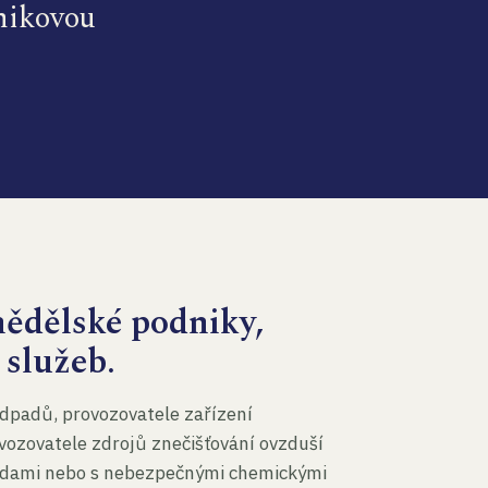
dnikovou
mědělské podniky,
 služeb.
dpadů, provozovatele zařízení
vozovatele zdrojů znečišťování ovzduší
 vodami nebo s nebezpečnými chemickými