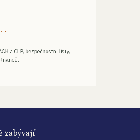
ákon
ACH a CLP, bezpečnostní listy,
stnanců.
ě zabývají