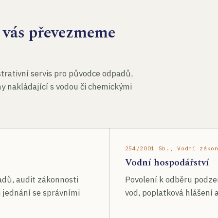
za vás převezmeme
rativní servis pro původce odpadů,
my nakládající s vodou či chemickými
254/2001 Sb., Vodní záko
Vodní hospodářství
adů, audit zákonnosti
Povolení k odběru podze
 jednání se správními
vod, poplatková hlášení a