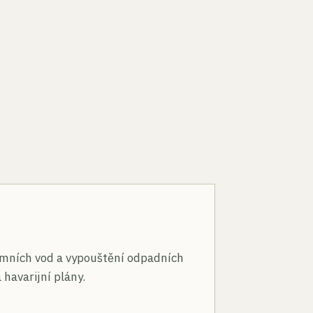
n
mních vod a vypouštění odpadních
 havarijní plány.