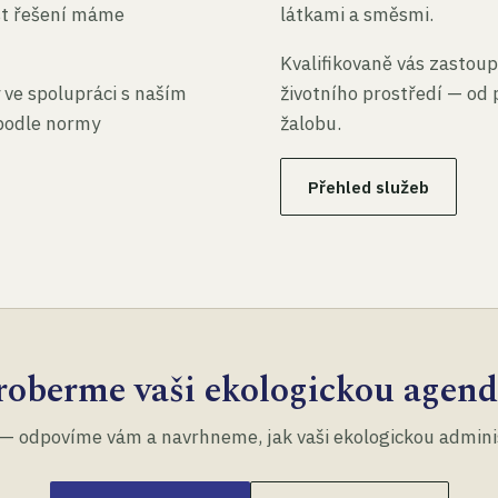
st řešení máme
látkami a směsmi.
Kvalifikovaně vás zastoup
 ve spolupráci s naším
životního prostředí — od 
 podle normy
žalobu.
Přehled služeb
roberme vaši ekologickou agend
— odpovíme vám a navrhneme, jak vaši ekologickou administ