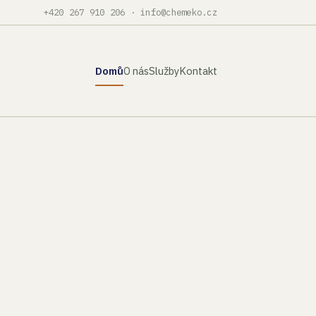
+420 267 910 206
·
info@chemeko.cz
Domů
O nás
Služby
Kontakt