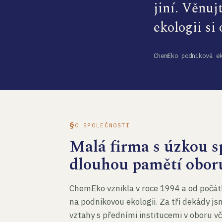
jiní. Věnuj
ekologii si
ChemEko podniková e
O SPOLEČNOSTI
Malá firma s úzkou sp
dlouhou pamětí obor
ChemEko vznikla v roce 1994 a od počát
na podnikovou ekologii. Za tři dekády js
vztahy s předními institucemi v oboru v