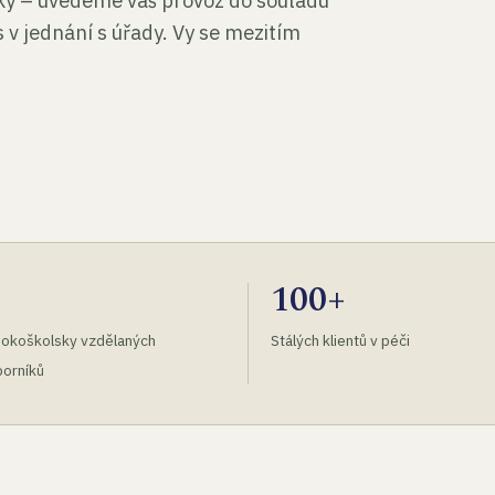
tky – uvedeme váš provoz do souladu
 v jednání s úřady. Vy se mezitím
100+
okoškolsky vzdělaných
Stálých klientů v péči
orníků