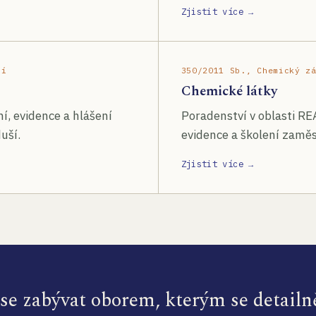
Zjistit více →
ší
350/2011 Sb., Chemický z
Chemické látky
í, evidence a hlášení
Poradenství v oblasti RE
uší.
evidence a školení zamě
Zjistit více →
e zabývat oborem, kterým se detailn