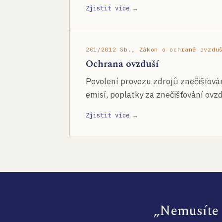
Zjistit více →
201/2012 Sb., Zákon o ochraně ovzdu
Ochrana ovzduší
Povolení provozu zdrojů znečišťován
emisí, poplatky za znečišťování ovzd
Zjistit více →
„Nemusíte s