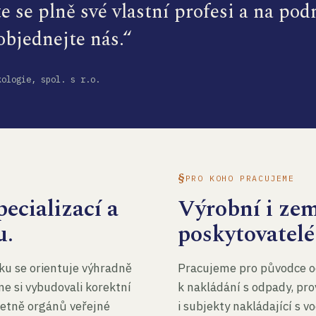
te se plně své vlastní profesi a na po
 objednejte nás.“
kologie, spol. s r.o.
PRO KOHO PRACUJEME
ecializací a
Výrobní i ze
u.
poskytovatelé
ku se orientuje výhradně
Pracujeme pro původce o
me si vybudovali korektní
k nakládání s odpady, pro
četně orgánů veřejné
i subjekty nakládající s