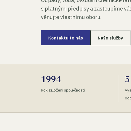
Odpady, voda, ovzduší i chemické lá
s platnými předpisy a zastoupíme vás
věnujte vlastnímu oboru.
Kontaktujte nás
Naše služby
1994
5
Rok založení společnosti
Vys
odb