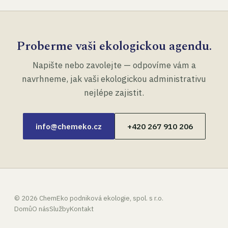
Proberme vaši ekologickou agendu.
Napište nebo zavolejte — odpovíme vám a
navrhneme, jak vaši ekologickou administrativu
nejlépe zajistit.
info@chemeko.cz
+420 267 910 206
©
2026
ChemEko podniková ekologie, spol. s r.o.
Domů
O nás
Služby
Kontakt