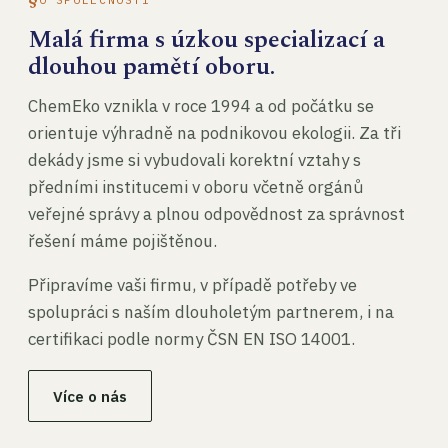
Malá firma s úzkou specializací a
dlouhou pamětí oboru.
ChemEko vznikla v roce 1994 a od počátku se
orientuje výhradně na podnikovou ekologii. Za tři
dekády jsme si vybudovali korektní vztahy s
předními institucemi v oboru včetně orgánů
veřejné správy a plnou odpovědnost za správnost
řešení máme pojištěnou.
Připravíme vaši firmu, v případě potřeby ve
spolupráci s naším dlouholetým partnerem, i na
certifikaci podle normy ČSN EN ISO 14001.
Více o nás