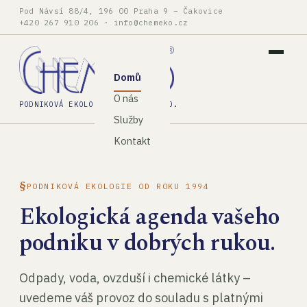
Pod Návsí 88/4, 196 00 Praha 9 – Čakovice
+420 267 910 206
·
info@chemeko.cz
Domů
O nás
PODNIKOVÁ EKOLOGIE, SPOL. S R.O.
Služby
Kontakt
PODNIKOVÁ EKOLOGIE OD ROKU 1994
Ekologická agenda vašeho
podniku v dobrých rukou.
Odpady, voda, ovzduší i chemické látky –
uvedeme váš provoz do souladu s platnými