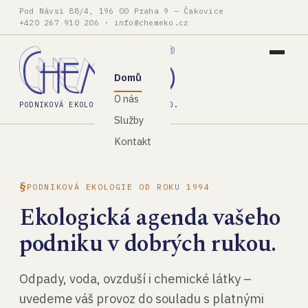
Pod Návsí 88/4, 196 00 Praha 9 – Čakovice
+420 267 910 206
·
info@chemeko.cz
Domů
O nás
PODNIKOVÁ EKOLOGIE, SPOL. S R.O.
Služby
Kontakt
PODNIKOVÁ EKOLOGIE OD ROKU 1994
Ekologická agenda vašeho
podniku v dobrých rukou.
Odpady, voda, ovzduší i chemické látky –
uvedeme váš provoz do souladu s platnými