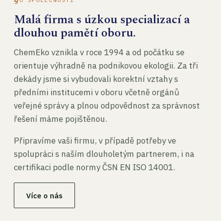
Malá firma s úzkou specializací a
dlouhou pamětí oboru.
ChemEko vznikla v roce 1994 a od počátku se
orientuje výhradně na podnikovou ekologii. Za tři
dekády jsme si vybudovali korektní vztahy s
předními institucemi v oboru včetně orgánů
veřejné správy a plnou odpovědnost za správnost
řešení máme pojištěnou.
Připravíme vaši firmu, v případě potřeby ve
spolupráci s naším dlouholetým partnerem, i na
certifikaci podle normy ČSN EN ISO 14001.
Více o nás