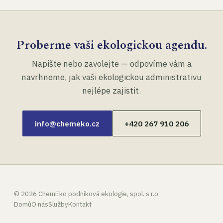
Proberme vaši ekologickou agendu.
Napište nebo zavolejte — odpovíme vám a
navrhneme, jak vaši ekologickou administrativu
nejlépe zajistit.
info@chemeko.cz
+420 267 910 206
©
2026
ChemEko podniková ekologie, spol. s r.o.
Domů
O nás
Služby
Kontakt