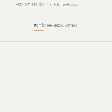
+420 267 910 206
·
info@chemeko.cz
Domů
O nás
Služby
Kontakt