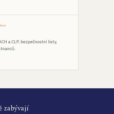
ákon
ACH a CLP, bezpečnostní listy,
stnanců.
ě zabývají