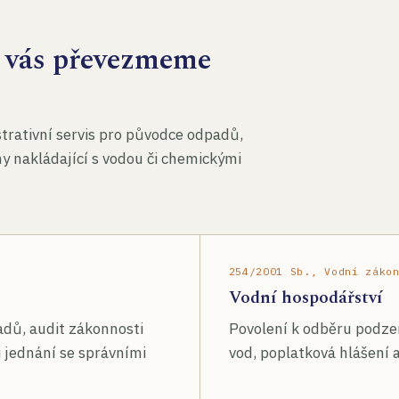
za vás převezmeme
rativní servis pro původce odpadů,
my nakládající s vodou či chemickými
254/2001 Sb., Vodní záko
Vodní hospodářství
adů, audit zákonnosti
Povolení k odběru podze
 jednání se správními
vod, poplatková hlášení a