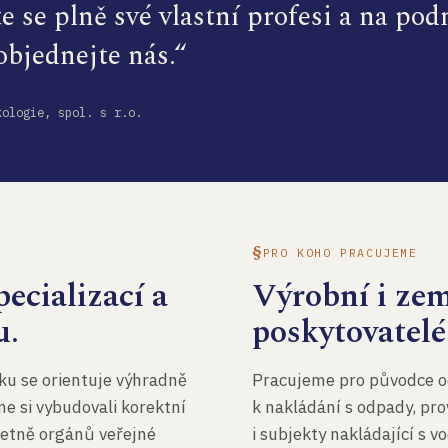
te se plně své vlastní profesi a na po
 objednejte nás.“
kologie, spol. s r.o.
PRO KOHO PRACUJEME
ecializací a
Výrobní i ze
u.
poskytovatelé
ku se orientuje výhradně
Pracujeme pro původce o
me si vybudovali korektní
k nakládání s odpady, pro
četně orgánů veřejné
i subjekty nakládající s