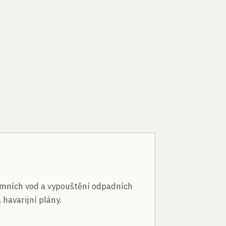
n
mních vod a vypouštění odpadních
 havarijní plány.