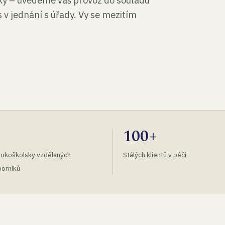
tky – uvedeme váš provoz do souladu
 v jednání s úřady. Vy se mezitím
100+
okoškolsky vzdělaných
Stálých klientů v péči
orníků