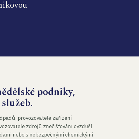
dnikovou
mědělské podniky,
 služeb.
dpadů, provozovatele zařízení
vozovatele zdrojů znečišťování ovzduší
 vodami nebo s nebezpečnými chemickými