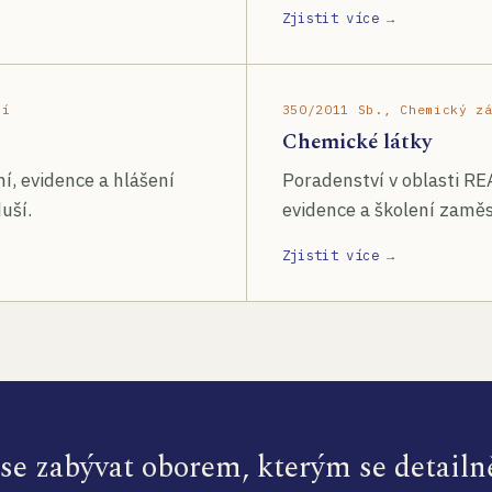
Zjistit více →
ší
350/2011 Sb., Chemický z
Chemické látky
í, evidence a hlášení
Poradenství v oblasti RE
uší.
evidence a školení zamě
Zjistit více →
e zabývat oborem, kterým se detailn