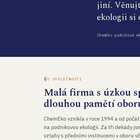
jiní. Věnuj
ekologii si
ChemEko podniková e
O SPOLEČNOSTI
Malá firma s úzkou sp
dlouhou pamětí obor
ChemEko vznikla v roce 1994 a od počát
na podnikovou ekologii. Za tři dekády js
vztahy s předními institucemi v oboru v