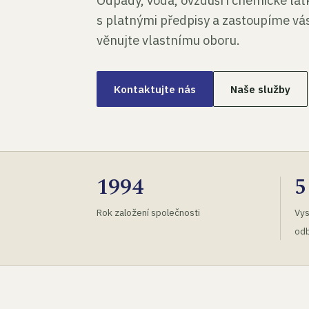
Odpady, voda, ovzduší i chemické lá
s platnými předpisy a zastoupíme vás
věnujte vlastnímu oboru.
Kontaktujte nás
Naše služby
1994
5
Rok založení společnosti
Vys
odb