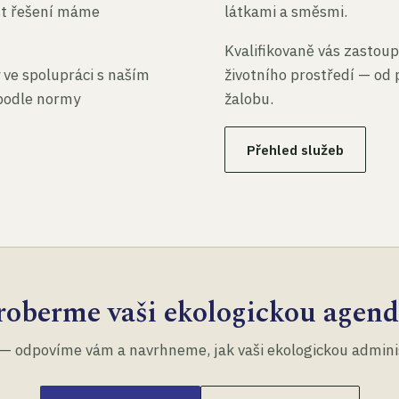
st řešení máme
látkami a směsmi.
Kvalifikovaně vás zastoup
 ve spolupráci s naším
životního prostředí — od 
 podle normy
žalobu.
Přehled služeb
roberme vaši ekologickou agend
— odpovíme vám a navrhneme, jak vaši ekologickou administ