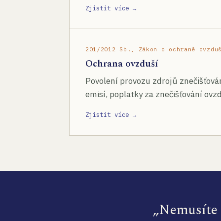
Zjistit více →
201/2012 Sb., Zákon o ochraně ovzdu
Ochrana ovzduší
Povolení provozu zdrojů znečišťován
emisí, poplatky za znečišťování ovzd
Zjistit více →
„Nemusíte s