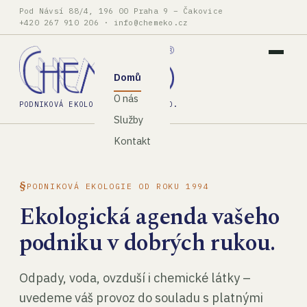
Pod Návsí 88/4, 196 00 Praha 9 – Čakovice
+420 267 910 206
·
info@chemeko.cz
Domů
O nás
PODNIKOVÁ EKOLOGIE, SPOL. S R.O.
Služby
Kontakt
PODNIKOVÁ EKOLOGIE OD ROKU 1994
Ekologická agenda vašeho
podniku v dobrých rukou.
Odpady, voda, ovzduší i chemické látky –
uvedeme váš provoz do souladu s platnými