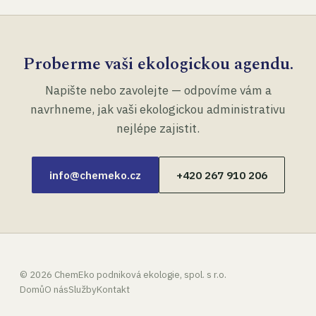
Proberme vaši ekologickou agendu.
Napište nebo zavolejte — odpovíme vám a
navrhneme, jak vaši ekologickou administrativu
nejlépe zajistit.
info@chemeko.cz
+420 267 910 206
©
2026
ChemEko podniková ekologie, spol. s r.o.
Domů
O nás
Služby
Kontakt