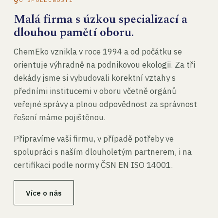
Malá firma s úzkou specializací a
dlouhou pamětí oboru.
ChemEko vznikla v roce 1994 a od počátku se
orientuje výhradně na podnikovou ekologii. Za tři
dekády jsme si vybudovali korektní vztahy s
předními institucemi v oboru včetně orgánů
veřejné správy a plnou odpovědnost za správnost
řešení máme pojištěnou.
Připravíme vaši firmu, v případě potřeby ve
spolupráci s naším dlouholetým partnerem, i na
certifikaci podle normy ČSN EN ISO 14001.
Více o nás