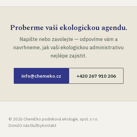
Proberme vaši ekologickou agendu.
Napište nebo zavolejte — odpovíme vám a
navrhneme, jak vaši ekologickou administrativu
nejlépe zajistit.
info@chemeko.cz
+420 267 910 206
©
2026
ChemEko podniková ekologie, spol. s r.o.
Domů
O nás
Služby
Kontakt