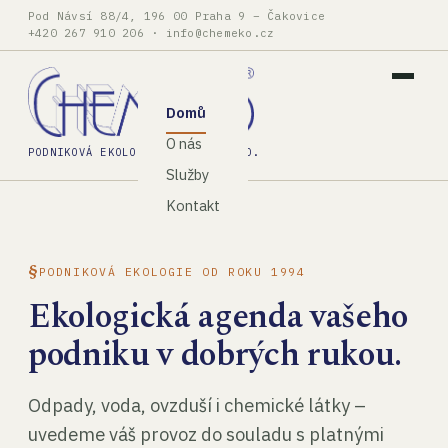
Pod Návsí 88/4, 196 00 Praha 9 – Čakovice
+420 267 910 206
·
info@chemeko.cz
Domů
O nás
PODNIKOVÁ EKOLOGIE, SPOL. S R.O.
Služby
Kontakt
PODNIKOVÁ EKOLOGIE OD ROKU 1994
Ekologická agenda vašeho
podniku v dobrých rukou.
Odpady, voda, ovzduší i chemické látky –
uvedeme váš provoz do souladu s platnými