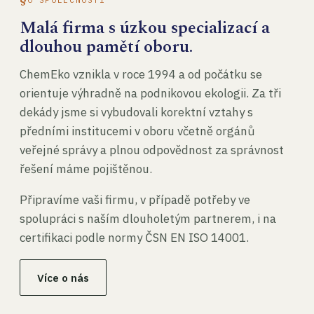
Malá firma s úzkou specializací a
dlouhou pamětí oboru.
ChemEko vznikla v roce 1994 a od počátku se
orientuje výhradně na podnikovou ekologii. Za tři
dekády jsme si vybudovali korektní vztahy s
předními institucemi v oboru včetně orgánů
veřejné správy a plnou odpovědnost za správnost
řešení máme pojištěnou.
Připravíme vaši firmu, v případě potřeby ve
spolupráci s naším dlouholetým partnerem, i na
certifikaci podle normy ČSN EN ISO 14001.
Více o nás