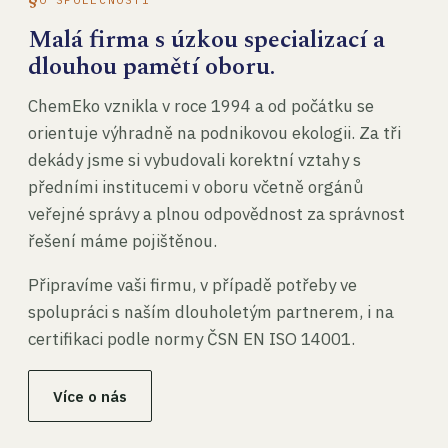
Malá firma s úzkou specializací a
dlouhou pamětí oboru.
ChemEko vznikla v roce 1994 a od počátku se
orientuje výhradně na podnikovou ekologii. Za tři
dekády jsme si vybudovali korektní vztahy s
předními institucemi v oboru včetně orgánů
veřejné správy a plnou odpovědnost za správnost
řešení máme pojištěnou.
Připravíme vaši firmu, v případě potřeby ve
spolupráci s naším dlouholetým partnerem, i na
certifikaci podle normy ČSN EN ISO 14001.
Více o nás