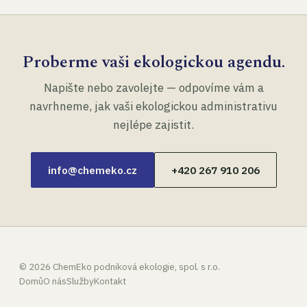
Proberme vaši ekologickou agendu.
Napište nebo zavolejte — odpovíme vám a
navrhneme, jak vaši ekologickou administrativu
nejlépe zajistit.
info@chemeko.cz
+420 267 910 206
©
2026
ChemEko podniková ekologie, spol. s r.o.
Domů
O nás
Služby
Kontakt