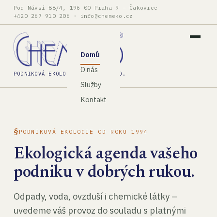
Pod Návsí 88/4, 196 00 Praha 9 – Čakovice
+420 267 910 206
·
info@chemeko.cz
Domů
O nás
PODNIKOVÁ EKOLOGIE, SPOL. S R.O.
Služby
Kontakt
PODNIKOVÁ EKOLOGIE OD ROKU 1994
Ekologická agenda vašeho
podniku v dobrých rukou.
Odpady, voda, ovzduší i chemické látky –
uvedeme váš provoz do souladu s platnými