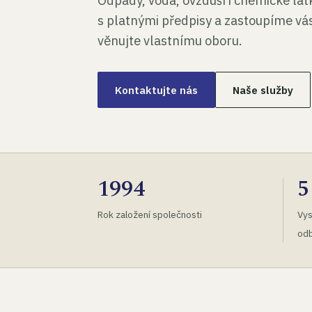
Odpady, voda, ovzduší i chemické lá
s platnými předpisy a zastoupíme vás
věnujte vlastnímu oboru.
Kontaktujte nás
Naše služby
1994
5
Rok založení společnosti
Vys
odb