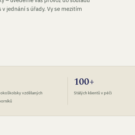
tky – uvedeme váš provoz do souladu
 v jednání s úřady. Vy se mezitím
100+
okoškolsky vzdělaných
Stálých klientů v péči
orníků