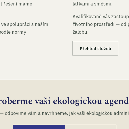
st řešení máme
látkami a směsmi.
Kvalifikovaně vás zastoup
 ve spolupráci s naším
životního prostředí — od 
 podle normy
žalobu.
Přehled služeb
roberme vaši ekologickou agend
— odpovíme vám a navrhneme, jak vaši ekologickou administ