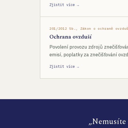
Zjistit více →
201/2012 Sb., Zákon o ochraně ovzdu
Ochrana ovzduší
Povolení provozu zdrojů znečišťován
emisí, poplatky za znečišťování ovzd
Zjistit více →
„Nemusíte s