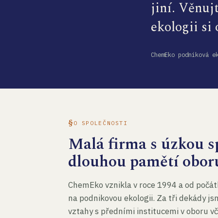
jiní. Věnuj
ekologii si
ChemEko podniková e
O SPOLEČNOSTI
Malá firma s úzkou sp
dlouhou pamětí obor
ChemEko vznikla v roce 1994 a od počát
na podnikovou ekologii. Za tři dekády js
vztahy s předními institucemi v oboru v