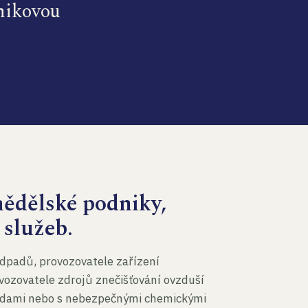
dnikovou
mědělské podniky,
 služeb.
dpadů, provozovatele zařízení
vozovatele zdrojů znečišťování ovzduší
 vodami nebo s nebezpečnými chemickými