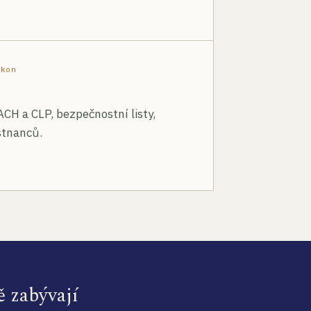
ákon
ACH a CLP, bezpečnostní listy,
stnanců.
ě zabývají