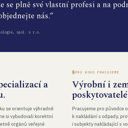
te se plně své vlastní profesi a na po
 objednejte nás.“
kologie, spol. s r.o.
PRO KOHO PRACUJEME
ecializací a
Výrobní i ze
u.
poskytovatelé
ku se orientuje výhradně
Pracujeme pro původce o
me si vybudovali korektní
k nakládání s odpady, pro
četně orgánů veřejné
i subjekty nakládající s