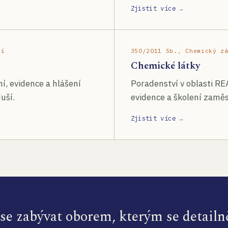
Zjistit více →
ší
350/2011 Sb., Chemický z
Chemické látky
í, evidence a hlášení
Poradenství v oblasti RE
uší.
evidence a školení zamě
Zjistit více →
e zabývat oborem, kterým se detailn