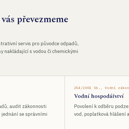
za vás převezmeme
rativní servis pro původce odpadů,
my nakládající s vodou či chemickými
254/2001 Sb., Vodní záko
Vodní hospodářství
adů, audit zákonnosti
Povolení k odběru podze
 jednání se správními
vod, poplatková hlášení a