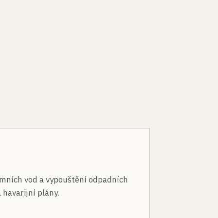
n
mních vod a vypouštění odpadních
 havarijní plány.