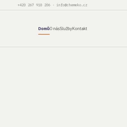
+420 267 910 206
·
info@chemeko.cz
Domů
O nás
Služby
Kontakt