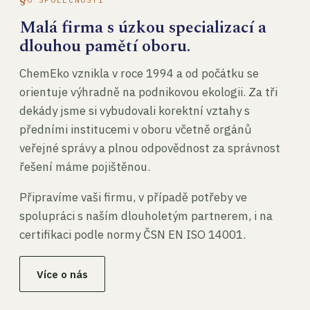
Malá firma s úzkou specializací a
dlouhou pamětí oboru.
ChemEko vznikla v roce 1994 a od počátku se
orientuje výhradně na podnikovou ekologii. Za tři
dekády jsme si vybudovali korektní vztahy s
předními institucemi v oboru včetně orgánů
veřejné správy a plnou odpovědnost za správnost
řešení máme pojištěnou.
Připravíme vaši firmu, v případě potřeby ve
spolupráci s naším dlouholetým partnerem, i na
certifikaci podle normy ČSN EN ISO 14001.
Více o nás