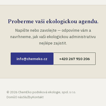
Proberme vaši ekologickou agendu.
Napište nebo zavolejte — odpovíme vám a
navrhneme, jak vaši ekologickou administrativu
nejlépe zajistit.
info@chemeko.cz
+420 267 910 206
©
2026
ChemEko podniková ekologie, spol. s r.o.
Domů
O nás
Služby
Kontakt