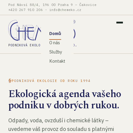
Pod Návsí 88/4, 196 00 Praha 9 – Čakovice
+420 267 910 206
·
info@chemeko.cz
Domů
O nás
PODNIKOVÁ EKOLOGIE, SPOL. S R.O.
Služby
Kontakt
PODNIKOVÁ EKOLOGIE OD ROKU 1994
Ekologická agenda vašeho
podniku v dobrých rukou.
Odpady, voda, ovzduší i chemické látky –
uvedeme váš provoz do souladu s platnými