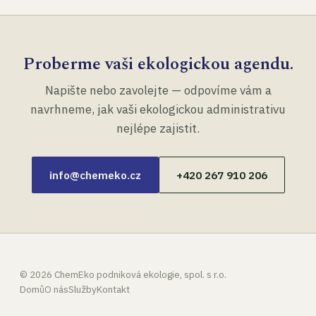
Proberme vaši ekologickou agendu.
Napište nebo zavolejte — odpovíme vám a
navrhneme, jak vaši ekologickou administrativu
nejlépe zajistit.
info@chemeko.cz
+420 267 910 206
©
2026
ChemEko podniková ekologie, spol. s r.o.
Domů
O nás
Služby
Kontakt