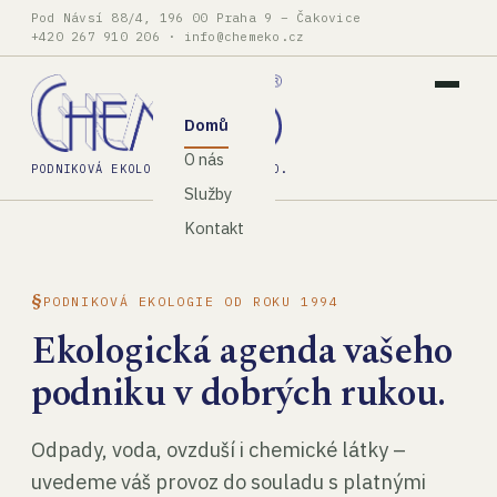
Pod Návsí 88/4, 196 00 Praha 9 – Čakovice
+420 267 910 206
·
info@chemeko.cz
Domů
O nás
PODNIKOVÁ EKOLOGIE, SPOL. S R.O.
Služby
Kontakt
PODNIKOVÁ EKOLOGIE OD ROKU 1994
Ekologická agenda vašeho
podniku v dobrých rukou.
Odpady, voda, ovzduší i chemické látky –
uvedeme váš provoz do souladu s platnými