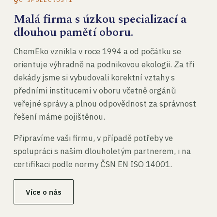
Malá firma s úzkou specializací a
dlouhou pamětí oboru.
ChemEko vznikla v roce 1994 a od počátku se
orientuje výhradně na podnikovou ekologii. Za tři
dekády jsme si vybudovali korektní vztahy s
předními institucemi v oboru včetně orgánů
veřejné správy a plnou odpovědnost za správnost
řešení máme pojištěnou.
Připravíme vaši firmu, v případě potřeby ve
spolupráci s naším dlouholetým partnerem, i na
certifikaci podle normy ČSN EN ISO 14001.
Více o nás