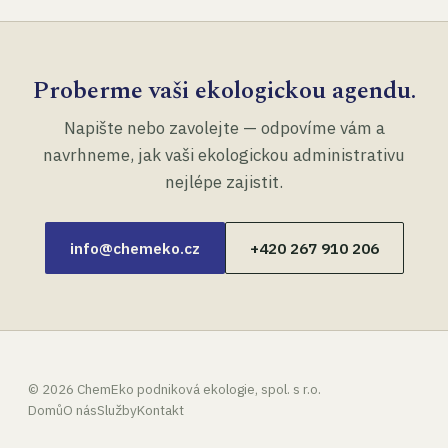
Proberme vaši ekologickou agendu.
Napište nebo zavolejte — odpovíme vám a
navrhneme, jak vaši ekologickou administrativu
nejlépe zajistit.
info@chemeko.cz
+420 267 910 206
©
2026
ChemEko podniková ekologie, spol. s r.o.
Domů
O nás
Služby
Kontakt