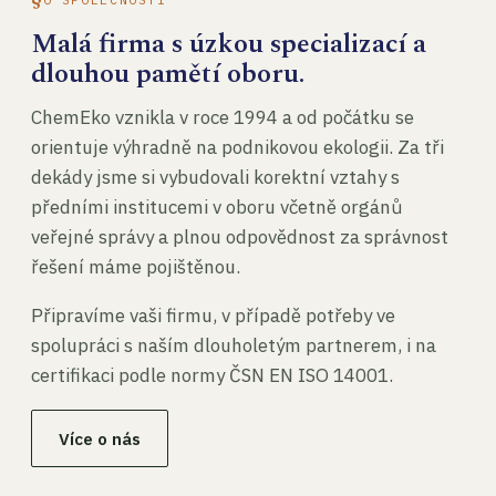
Malá firma s úzkou specializací a
dlouhou pamětí oboru.
ChemEko vznikla v roce 1994 a od počátku se
orientuje výhradně na podnikovou ekologii. Za tři
dekády jsme si vybudovali korektní vztahy s
předními institucemi v oboru včetně orgánů
veřejné správy a plnou odpovědnost za správnost
řešení máme pojištěnou.
Připravíme vaši firmu, v případě potřeby ve
spolupráci s naším dlouholetým partnerem, i na
certifikaci podle normy ČSN EN ISO 14001.
Více o nás