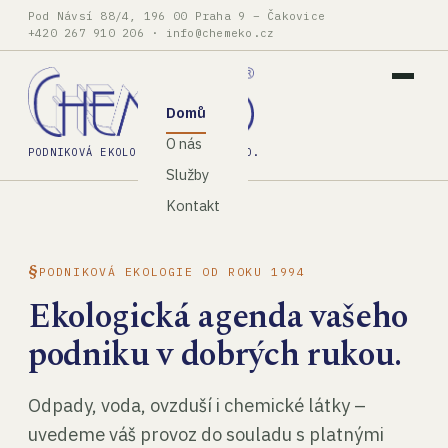
Pod Návsí 88/4, 196 00 Praha 9 – Čakovice
+420 267 910 206
·
info@chemeko.cz
Domů
O nás
PODNIKOVÁ EKOLOGIE, SPOL. S R.O.
Služby
Kontakt
PODNIKOVÁ EKOLOGIE OD ROKU 1994
Ekologická agenda vašeho
podniku v dobrých rukou.
Odpady, voda, ovzduší i chemické látky –
uvedeme váš provoz do souladu s platnými