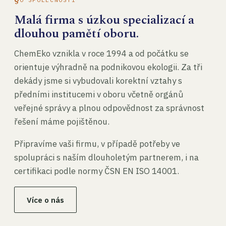
Malá firma s úzkou specializací a
dlouhou pamětí oboru.
ChemEko vznikla v roce 1994 a od počátku se
orientuje výhradně na podnikovou ekologii. Za tři
dekády jsme si vybudovali korektní vztahy s
předními institucemi v oboru včetně orgánů
veřejné správy a plnou odpovědnost za správnost
řešení máme pojištěnou.
Připravíme vaši firmu, v případě potřeby ve
spolupráci s naším dlouholetým partnerem, i na
certifikaci podle normy ČSN EN ISO 14001.
Více o nás