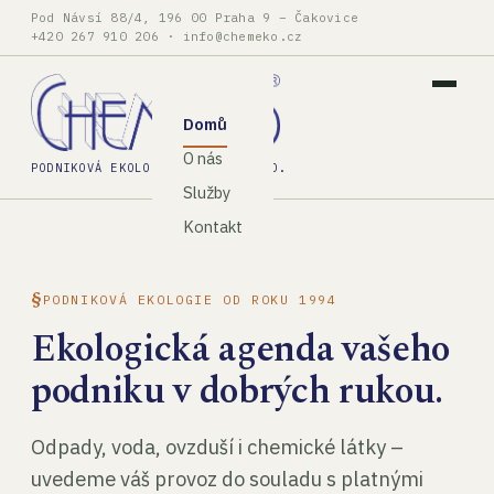
Pod Návsí 88/4, 196 00 Praha 9 – Čakovice
+420 267 910 206
·
info@chemeko.cz
Domů
O nás
PODNIKOVÁ EKOLOGIE, SPOL. S R.O.
Služby
Kontakt
PODNIKOVÁ EKOLOGIE OD ROKU 1994
Ekologická agenda vašeho
podniku v dobrých rukou.
Odpady, voda, ovzduší i chemické látky –
uvedeme váš provoz do souladu s platnými