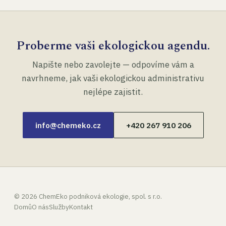
Proberme vaši ekologickou agendu.
Napište nebo zavolejte — odpovíme vám a
navrhneme, jak vaši ekologickou administrativu
nejlépe zajistit.
info@chemeko.cz
+420 267 910 206
©
2026
ChemEko podniková ekologie, spol. s r.o.
Domů
O nás
Služby
Kontakt