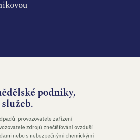
dnikovou
mědělské podniky,
 služeb.
dpadů, provozovatele zařízení
vozovatele zdrojů znečišťování ovzduší
 vodami nebo s nebezpečnými chemickými