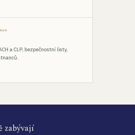
ákon
ACH a CLP, bezpečnostní listy,
stnanců.
ě zabývají