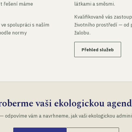
st řešení máme
látkami a směsmi.
Kvalifikovaně vás zastoup
 ve spolupráci s naším
životního prostředí — od 
 podle normy
žalobu.
Přehled služeb
roberme vaši ekologickou agend
— odpovíme vám a navrhneme, jak vaši ekologickou administ