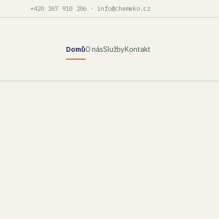
+420 267 910 206
·
info@chemeko.cz
Domů
O nás
Služby
Kontakt