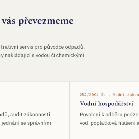
za vás převezmeme
rativní servis pro původce odpadů,
my nakládající s vodou či chemickými
254/2001 Sb., Vodní záko
Vodní hospodářství
adů, audit zákonnosti
Povolení k odběru podze
 jednání se správními
vod, poplatková hlášení a