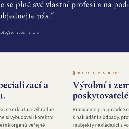
te se plně své vlastní profesi a na po
 objednejte nás.“
kologie, spol. s r.o.
PRO KOHO PRACUJEME
ecializací a
Výrobní i ze
u.
poskytovatelé
ku se orientuje výhradně
Pracujeme pro původce o
me si vybudovali korektní
k nakládání s odpady, pro
četně orgánů veřejné
i subjekty nakládající s