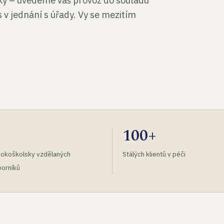
tky – uvedeme váš provoz do souladu
 v jednání s úřady. Vy se mezitím
100+
okoškolsky vzdělaných
Stálých klientů v péči
orníků