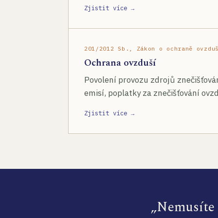
Zjistit více →
201/2012 Sb., Zákon o ochraně ovzdu
Ochrana ovzduší
Povolení provozu zdrojů znečišťován
emisí, poplatky za znečišťování ovzd
Zjistit více →
„Nemusíte s