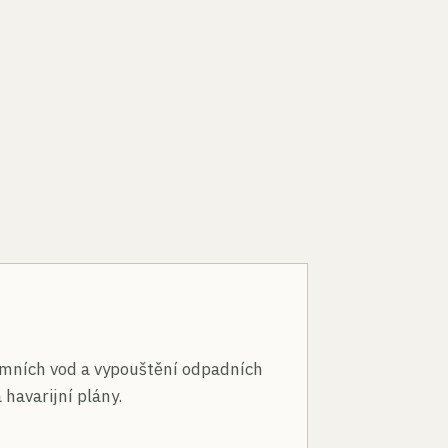
n
mních vod a vypouštění odpadních
 havarijní plány.