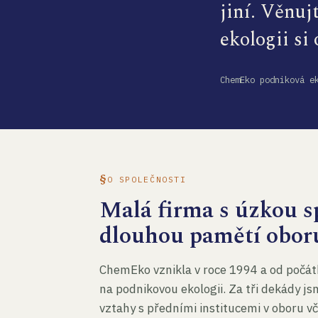
jiní. Věnuj
ekologii si
ChemEko podniková e
O SPOLEČNOSTI
Malá firma s úzkou sp
dlouhou pamětí obor
ChemEko vznikla v roce 1994 a od počát
na podnikovou ekologii. Za tři dekády js
vztahy s předními institucemi v oboru v