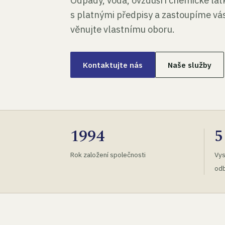
Odpady, voda, ovzduší i chemické lá
s platnými předpisy a zastoupíme vás
věnujte vlastnímu oboru.
Kontaktujte nás
Naše služby
1994
5
Rok založení společnosti
Vys
odb