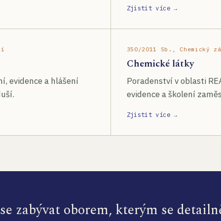
Zjistit více →
ší
350/2011 Sb., Chemický z
Chemické látky
í, evidence a hlášení
Poradenství v oblasti RE
uší.
evidence a školení zamě
Zjistit více →
e zabývat oborem, kterým se detailn