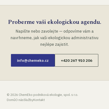
Proberme vaši ekologickou agendu.
Napište nebo zavolejte — odpovíme vám a
navrhneme, jak vaši ekologickou administrativu
nejlépe zajistit.
info@chemeko.cz
+420 267 910 206
©
2026
ChemEko podniková ekologie, spol. s r.o.
Domů
O nás
Služby
Kontakt