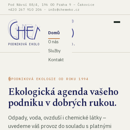
Pod Návsí 88/4, 196 00 Praha 9 – Čakovice
+420 267 910 206
·
info@chemeko.cz
Domů
O nás
PODNIKOVÁ EKOLOGIE, SPOL. S R.O.
Služby
Kontakt
PODNIKOVÁ EKOLOGIE OD ROKU 1994
Ekologická agenda vašeho
podniku v dobrých rukou.
Odpady, voda, ovzduší i chemické látky –
uvedeme váš provoz do souladu s platnými