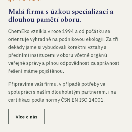
Malá firma s úzkou specializací a
dlouhou pamětí oboru.
ChemEko vznikla v roce 1994 a od počátku se
orientuje výhradně na podnikovou ekologii. Za tři
dekády jsme si vybudovali korektní vztahy s
předními institucemi v oboru včetně orgánů
veřejné správy a plnou odpovědnost za správnost
řešení máme pojištěnou.
Připravíme vaši firmu, v případě potřeby ve
spolupráci s naším dlouholetým partnerem, i na
certifikaci podle normy ČSN EN ISO 14001.
Více o nás