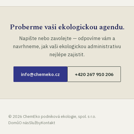
Proberme vaši ekologickou agendu.
Napište nebo zavolejte — odpovíme vám a
navrhneme, jak vaši ekologickou administrativu
nejlépe zajistit.
info@chemeko.cz
+420 267 910 206
©
2026
ChemEko podniková ekologie, spol. s r.o.
Domů
O nás
Služby
Kontakt