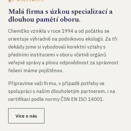
Malá firma s úzkou specializací a
dlouhou pamětí oboru.
ChemEko vznikla v roce 1994 a od počátku se
orientuje výhradně na podnikovou ekologii. Za tři
dekády jsme si vybudovali korektní vztahy s
předními institucemi v oboru včetně orgánů
veřejné správy a plnou odpovědnost za správnost
řešení máme pojištěnou.
Připravíme vaši firmu, v případě potřeby ve
spolupráci s naším dlouholetým partnerem, i na
certifikaci podle normy ČSN EN ISO 14001.
Více o nás