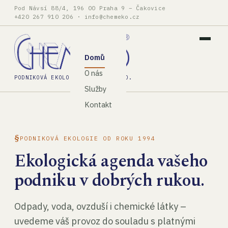
Pod Návsí 88/4, 196 00 Praha 9 – Čakovice
+420 267 910 206
·
info@chemeko.cz
Domů
O nás
PODNIKOVÁ EKOLOGIE, SPOL. S R.O.
Služby
Kontakt
PODNIKOVÁ EKOLOGIE OD ROKU 1994
Ekologická agenda vašeho
podniku v dobrých rukou.
Odpady, voda, ovzduší i chemické látky –
uvedeme váš provoz do souladu s platnými