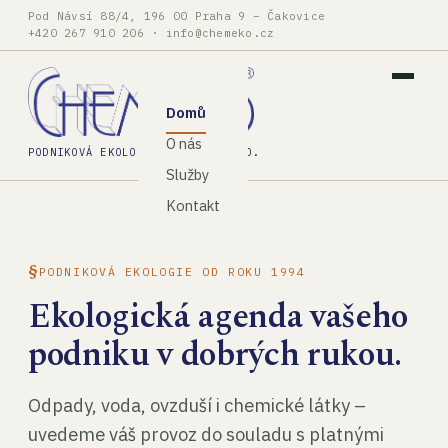
Pod Návsí 88/4, 196 00 Praha 9 – Čakovice
+420 267 910 206
·
info@chemeko.cz
Domů
O nás
PODNIKOVÁ EKOLOGIE, SPOL. S R.O.
Služby
Kontakt
PODNIKOVÁ EKOLOGIE OD ROKU 1994
Ekologická agenda vašeho
podniku v dobrých rukou.
Odpady, voda, ovzduší i chemické látky –
uvedeme váš provoz do souladu s platnými