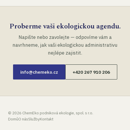
Proberme vaši ekologickou agendu.
Napište nebo zavolejte — odpovíme vám a
navrhneme, jak vaši ekologickou administrativu
nejlépe zajistit.
info@chemeko.cz
+420 267 910 206
©
2026
ChemEko podniková ekologie, spol. s r.o.
Domů
O nás
Služby
Kontakt