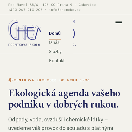
Pod Návsí 88/4, 196 00 Praha 9 – Čakovice
+420 267 910 206
·
info@chemeko.cz
Domů
O nás
PODNIKOVÁ EKOLOGIE, SPOL. S R.O.
Služby
Kontakt
PODNIKOVÁ EKOLOGIE OD ROKU 1994
Ekologická agenda vašeho
podniku v dobrých rukou.
Odpady, voda, ovzduší i chemické látky –
uvedeme váš provoz do souladu s platnými