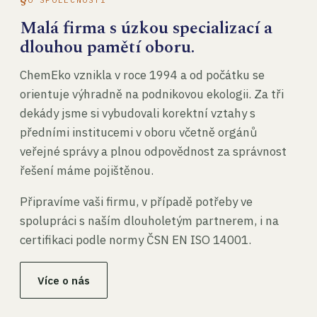
Malá firma s úzkou specializací a
dlouhou pamětí oboru.
ChemEko vznikla v roce 1994 a od počátku se
orientuje výhradně na podnikovou ekologii. Za tři
dekády jsme si vybudovali korektní vztahy s
předními institucemi v oboru včetně orgánů
veřejné správy a plnou odpovědnost za správnost
řešení máme pojištěnou.
Připravíme vaši firmu, v případě potřeby ve
spolupráci s naším dlouholetým partnerem, i na
certifikaci podle normy ČSN EN ISO 14001.
Více o nás