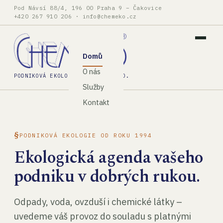
Pod Návsí 88/4, 196 00 Praha 9 – Čakovice
+420 267 910 206
·
info@chemeko.cz
Domů
O nás
PODNIKOVÁ EKOLOGIE, SPOL. S R.O.
Služby
Kontakt
PODNIKOVÁ EKOLOGIE OD ROKU 1994
Ekologická agenda vašeho
podniku v dobrých rukou.
Odpady, voda, ovzduší i chemické látky –
uvedeme váš provoz do souladu s platnými