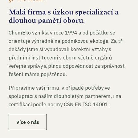
Malá firma s úzkou specializací a
dlouhou pamětí oboru.
ChemEko vznikla v roce 1994 a od počátku se
orientuje výhradně na podnikovou ekologii. Za tři
dekády jsme si vybudovali korektní vztahy s
předními institucemi v oboru včetně orgánů
veřejné správy a plnou odpovědnost za správnost
řešení máme pojištěnou.
Připravíme vaši firmu, v případě potřeby ve
spolupráci s naším dlouholetým partnerem, i na
certifikaci podle normy ČSN EN ISO 14001.
Více o nás