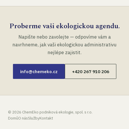
Proberme vaši ekologickou agendu.
Napište nebo zavolejte — odpovíme vám a
navrhneme, jak vaši ekologickou administrativu
nejlépe zajistit.
info@chemeko.cz
+420 267 910 206
©
2026
ChemEko podniková ekologie, spol. s r.o.
Domů
O nás
Služby
Kontakt