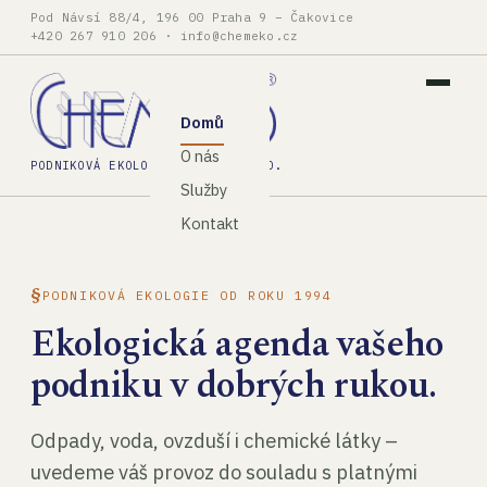
Pod Návsí 88/4, 196 00 Praha 9 – Čakovice
+420 267 910 206
·
info@chemeko.cz
Domů
O nás
PODNIKOVÁ EKOLOGIE, SPOL. S R.O.
Služby
Kontakt
PODNIKOVÁ EKOLOGIE OD ROKU 1994
Ekologická agenda vašeho
podniku v dobrých rukou.
Odpady, voda, ovzduší i chemické látky –
uvedeme váš provoz do souladu s platnými