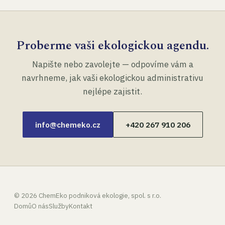
Proberme vaši ekologickou agendu.
Napište nebo zavolejte — odpovíme vám a
navrhneme, jak vaši ekologickou administrativu
nejlépe zajistit.
info@chemeko.cz
+420 267 910 206
©
2026
ChemEko podniková ekologie, spol. s r.o.
Domů
O nás
Služby
Kontakt