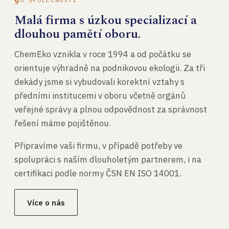
Malá firma s úzkou specializací a
dlouhou pamětí oboru.
ChemEko vznikla v roce 1994 a od počátku se
orientuje výhradně na podnikovou ekologii. Za tři
dekády jsme si vybudovali korektní vztahy s
předními institucemi v oboru včetně orgánů
veřejné správy a plnou odpovědnost za správnost
řešení máme pojištěnou.
Připravíme vaši firmu, v případě potřeby ve
spolupráci s naším dlouholetým partnerem, i na
certifikaci podle normy ČSN EN ISO 14001.
Více o nás