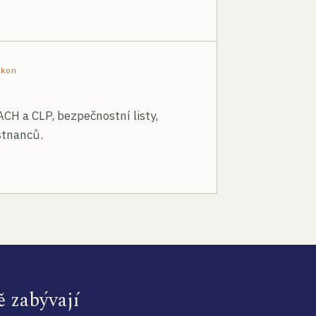
ákon
ACH a CLP, bezpečnostní listy,
stnanců.
ě zabývají