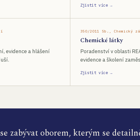
Zjistit více →
ší
350/2011 Sb., Chemický z
Chemické látky
í, evidence a hlášení
Poradenství v oblasti RE
uší.
evidence a školení zamě
Zjistit více →
e zabývat oborem, kterým se detailn