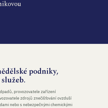
dnikovou
mědělské podniky,
 služeb.
dpadů, provozovatele zařízení
vozovatele zdrojů znečišťování ovzduší
 vodami nebo s nebezpečnými chemickými