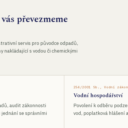
za vás převezmeme
rativní servis pro původce odpadů,
my nakládající s vodou či chemickými
254/2001 Sb., Vodní záko
Vodní hospodářství
adů, audit zákonnosti
Povolení k odběru podze
 jednání se správními
vod, poplatková hlášení a