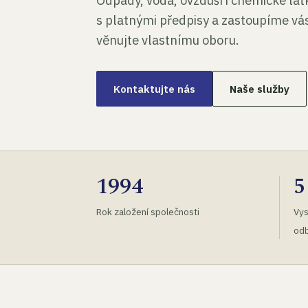
Odpady, voda, ovzduší i chemické lá
s platnými předpisy a zastoupíme vás
věnujte vlastnímu oboru.
Kontaktujte nás
Naše služby
1994
5
Rok založení společnosti
Vys
odb