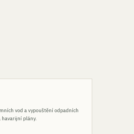
n
mních vod a vypouštění odpadních
 havarijní plány.