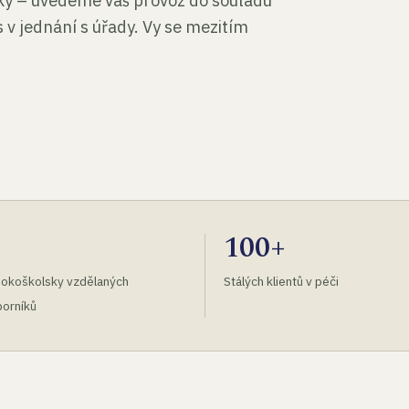
tky – uvedeme váš provoz do souladu
 v jednání s úřady. Vy se mezitím
100+
okoškolsky vzdělaných
Stálých klientů v péči
orníků