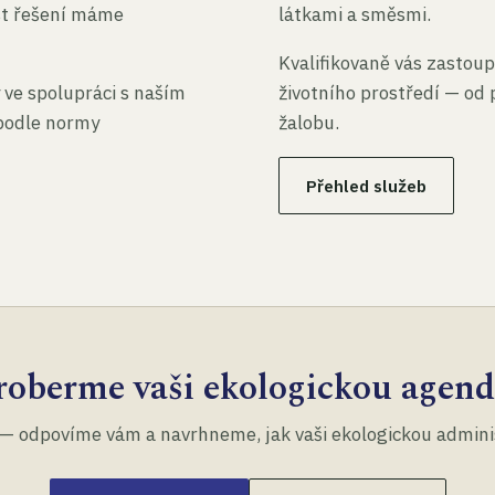
st řešení máme
látkami a směsmi.
Kvalifikovaně vás zastoup
 ve spolupráci s naším
životního prostředí — od 
 podle normy
žalobu.
Přehled služeb
roberme vaši ekologickou agend
— odpovíme vám a navrhneme, jak vaši ekologickou administ