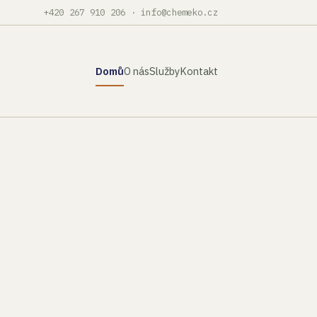
+420 267 910 206
·
info@chemeko.cz
Domů
O nás
Služby
Kontakt