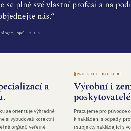
te se plně své vlastní profesi a na po
 objednejte nás.“
kologie, spol. s r.o.
PRO KOHO PRACUJEME
ecializací a
Výrobní i ze
u.
poskytovatelé
ku se orientuje výhradně
Pracujeme pro původce o
me si vybudovali korektní
k nakládání s odpady, pro
četně orgánů veřejné
i subjekty nakládající s