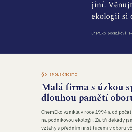
jiní. Věnuj
ekologii si
ChemEko podniková e
O SPOLEČNOSTI
Malá firma s úzkou sp
dlouhou pamětí obor
ChemEko vznikla v roce 1994 a od počát
na podnikovou ekologii. Za tři dekády js
vztahy s předními institucemi v oboru v