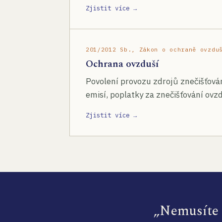
Zjistit více →
201/2012 Sb., Zákon o ochraně ovzdu
Ochrana ovzduší
Povolení provozu zdrojů znečišťován
emisí, poplatky za znečišťování ovzd
Zjistit více →
„Nemusíte s