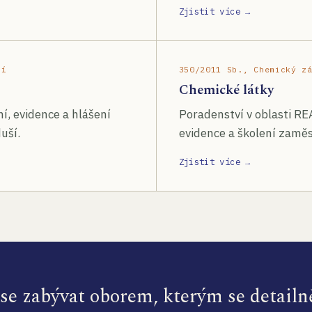
Zjistit více →
ší
350/2011 Sb., Chemický z
Chemické látky
í, evidence a hlášení
Poradenství v oblasti RE
uší.
evidence a školení zamě
Zjistit více →
e zabývat oborem, kterým se detailn