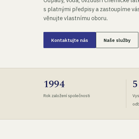
Odpady, voda, ovzduší i chemické lá
s platnými předpisy a zastoupíme vás
věnujte vlastnímu oboru.
Kontaktujte nás
Naše služby
1994
5
Rok založení společnosti
Vys
odb