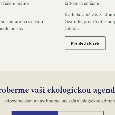
st řešení máme
látkami a směsmi.
Kvalifikovaně vás zastoup
 ve spolupráci s naším
životního prostředí — od 
 podle normy
žalobu.
Přehled služeb
roberme vaši ekologickou agend
— odpovíme vám a navrhneme, jak vaši ekologickou administ