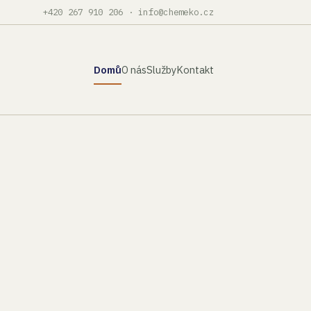
+420 267 910 206
·
info@chemeko.cz
Domů
O nás
Služby
Kontakt