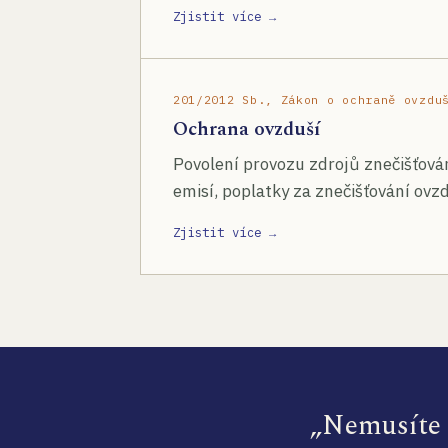
Zjistit více →
201/2012 Sb., Zákon o ochraně ovzdu
Ochrana ovzduší
Povolení provozu zdrojů znečišťován
emisí, poplatky za znečišťování ovzd
Zjistit více →
„Nemusíte s