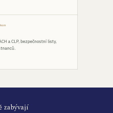
ákon
ACH a CLP, bezpečnostní listy,
stnanců.
ě zabývají