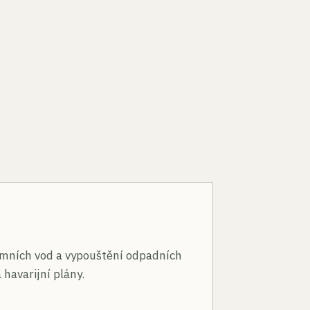
n
mních vod a vypouštění odpadních
 havarijní plány.