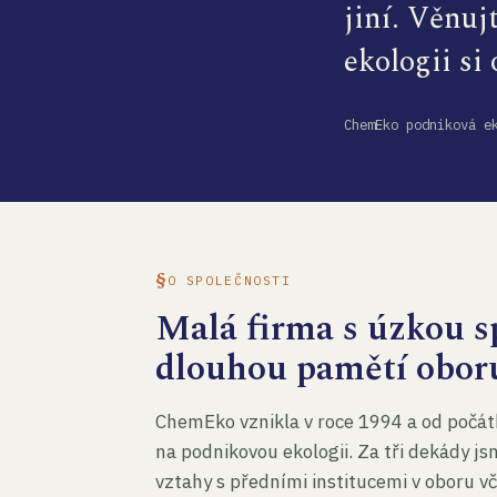
jiní. Věnuj
ekologii si
ChemEko podniková e
O SPOLEČNOSTI
Malá firma s úzkou sp
dlouhou pamětí obor
ChemEko vznikla v roce 1994 a od počát
na podnikovou ekologii. Za tři dekády js
vztahy s předními institucemi v oboru v