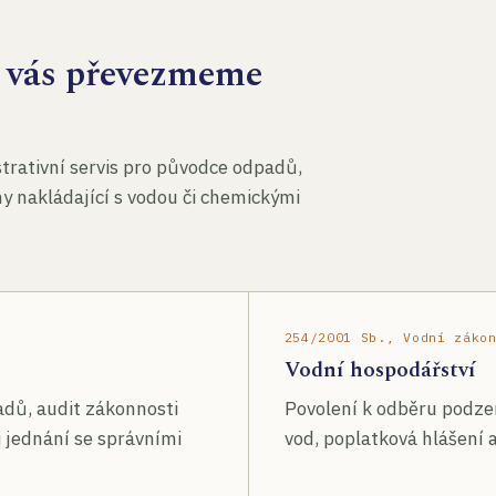
za vás převezmeme
rativní servis pro původce odpadů,
my nakládající s vodou či chemickými
254/2001 Sb., Vodní záko
Vodní hospodářství
adů, audit zákonnosti
Povolení k odběru podze
 jednání se správními
vod, poplatková hlášení a