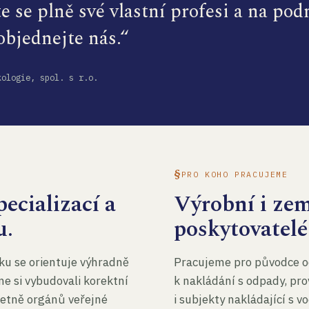
te se plně své vlastní profesi a na po
 objednejte nás.“
kologie, spol. s r.o.
PRO KOHO PRACUJEME
ecializací a
Výrobní i ze
u.
poskytovatelé
ku se orientuje výhradně
Pracujeme pro původce o
me si vybudovali korektní
k nakládání s odpady, pro
četně orgánů veřejné
i subjekty nakládající s