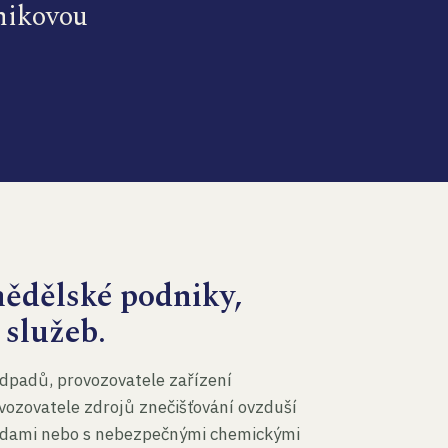
dnikovou
mědělské podniky,
 služeb.
dpadů, provozovatele zařízení
vozovatele zdrojů znečišťování ovzduší
 vodami nebo s nebezpečnými chemickými