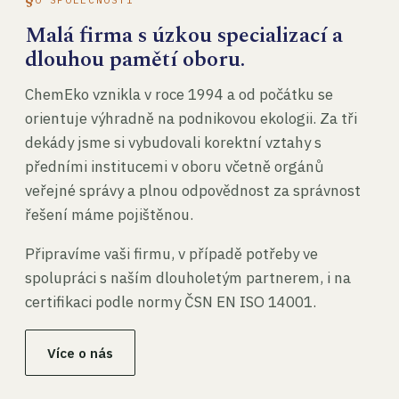
Malá firma s úzkou specializací a
dlouhou pamětí oboru.
ChemEko vznikla v roce 1994 a od počátku se
orientuje výhradně na podnikovou ekologii. Za tři
dekády jsme si vybudovali korektní vztahy s
předními institucemi v oboru včetně orgánů
veřejné správy a plnou odpovědnost za správnost
řešení máme pojištěnou.
Připravíme vaši firmu, v případě potřeby ve
spolupráci s naším dlouholetým partnerem, i na
certifikaci podle normy ČSN EN ISO 14001.
Více o nás