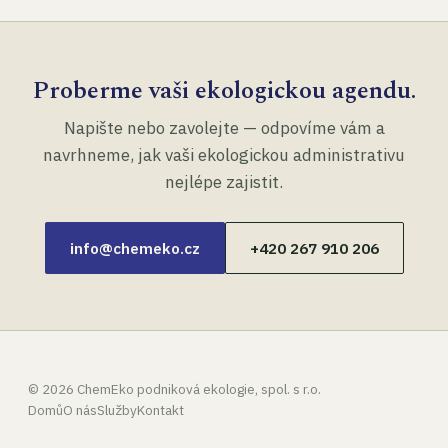
Proberme vaši ekologickou agendu.
Napište nebo zavolejte — odpovíme vám a
navrhneme, jak vaši ekologickou administrativu
nejlépe zajistit.
info@chemeko.cz
+420 267 910 206
©
2026
ChemEko podniková ekologie, spol. s r.o.
Domů
O nás
Služby
Kontakt