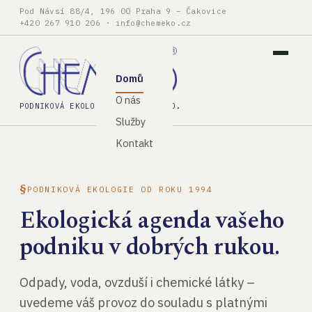
Pod Návsí 88/4, 196 00 Praha 9 – Čakovice
+420 267 910 206
·
info@chemeko.cz
Domů
O nás
PODNIKOVÁ EKOLOGIE, SPOL. S R.O.
Služby
Kontakt
PODNIKOVÁ EKOLOGIE OD ROKU 1994
Ekologická agenda vašeho
podniku v dobrých rukou.
Odpady, voda, ovzduší i chemické látky –
uvedeme váš provoz do souladu s platnými