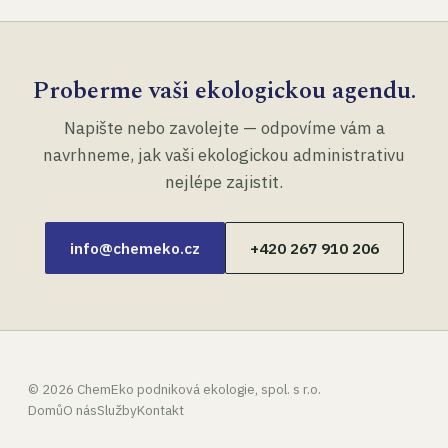
Proberme vaši ekologickou agendu.
Napište nebo zavolejte — odpovíme vám a
navrhneme, jak vaši ekologickou administrativu
nejlépe zajistit.
info@chemeko.cz
+420 267 910 206
©
2026
ChemEko podniková ekologie, spol. s r.o.
Domů
O nás
Služby
Kontakt