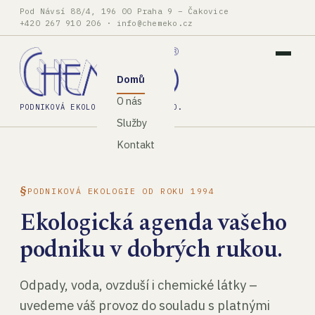
Pod Návsí 88/4, 196 00 Praha 9 – Čakovice
+420 267 910 206
·
info@chemeko.cz
Domů
O nás
PODNIKOVÁ EKOLOGIE, SPOL. S R.O.
Služby
Kontakt
PODNIKOVÁ EKOLOGIE OD ROKU 1994
Ekologická agenda vašeho
podniku v dobrých rukou.
Odpady, voda, ovzduší i chemické látky –
uvedeme váš provoz do souladu s platnými