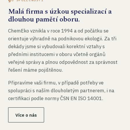
Malá firma s úzkou specializací a
dlouhou pamětí oboru.
ChemEko vznikla v roce 1994 a od počátku se
orientuje výhradně na podnikovou ekologii. Za tři
dekády jsme si vybudovali korektní vztahy s
předními institucemi v oboru včetně orgánů
veřejné správy a plnou odpovědnost za správnost
řešení máme pojištěnou.
Připravíme vaši firmu, v případě potřeby ve
spolupráci s naším dlouholetým partnerem, i na
certifikaci podle normy ČSN EN ISO 14001.
Více o nás