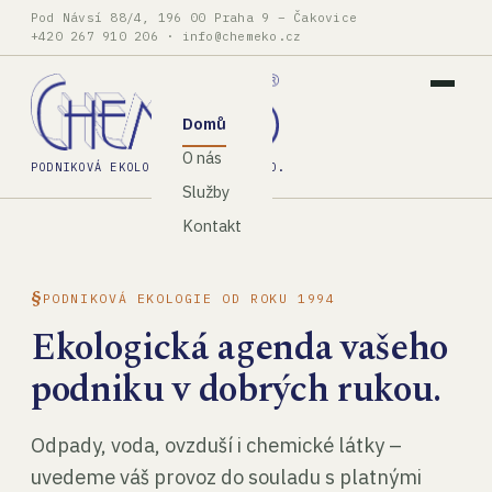
Pod Návsí 88/4, 196 00 Praha 9 – Čakovice
+420 267 910 206
·
info@chemeko.cz
Domů
O nás
PODNIKOVÁ EKOLOGIE, SPOL. S R.O.
Služby
Kontakt
PODNIKOVÁ EKOLOGIE OD ROKU 1994
Ekologická agenda vašeho
podniku v dobrých rukou.
Odpady, voda, ovzduší i chemické látky –
uvedeme váš provoz do souladu s platnými