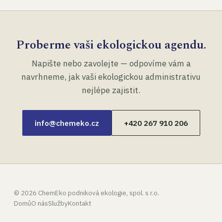
Proberme vaši ekologickou agendu.
Napište nebo zavolejte — odpovíme vám a
navrhneme, jak vaši ekologickou administrativu
nejlépe zajistit.
info@chemeko.cz
+420 267 910 206
©
2026
ChemEko podniková ekologie, spol. s r.o.
Domů
O nás
Služby
Kontakt