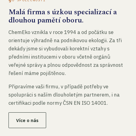
Malá firma s úzkou specializací a
dlouhou pamětí oboru.
ChemEko vznikla v roce 1994 a od počátku se
orientuje výhradně na podnikovou ekologii. Za tři
dekády jsme si vybudovali korektní vztahy s
předními institucemi v oboru včetně orgánů
veřejné správy a plnou odpovědnost za správnost
řešení máme pojištěnou.
Připravíme vaši firmu, v případě potřeby ve
spolupráci s naším dlouholetým partnerem, i na
certifikaci podle normy ČSN EN ISO 14001.
Více o nás