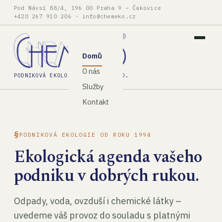
Pod Návsí 88/4, 196 00 Praha 9 – Čakovice
+420 267 910 206
·
info@chemeko.cz
Domů
O nás
PODNIKOVÁ EKOLOGIE, SPOL. S R.O.
Služby
Kontakt
PODNIKOVÁ EKOLOGIE OD ROKU 1994
Ekologická agenda vašeho
podniku v dobrých rukou.
Odpady, voda, ovzduší i chemické látky –
uvedeme váš provoz do souladu s platnými