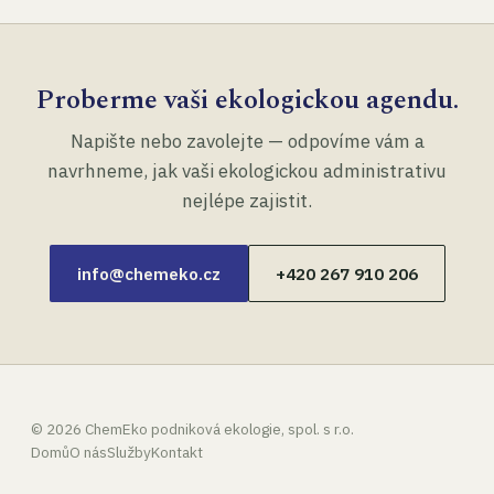
Proberme vaši ekologickou agendu.
Napište nebo zavolejte — odpovíme vám a
navrhneme, jak vaši ekologickou administrativu
nejlépe zajistit.
info@chemeko.cz
+420 267 910 206
©
2026
ChemEko podniková ekologie, spol. s r.o.
Domů
O nás
Služby
Kontakt