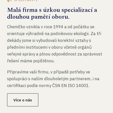
Malá firma s úzkou specializací a
dlouhou pamětí oboru.
ChemEko vznikla v roce 1994 a od počátku se
orientuje výhradně na podnikovou ekologii. Za tři
dekády jsme si vybudovali korektní vztahy s
předními institucemi v oboru včetně orgánů
veřejné správy a plnou odpovědnost za správnost
řešení máme pojištěnou.
Připravíme vaši firmu, v případě potřeby ve
spolupráci s naším dlouholetým partnerem, i na
certifikaci podle normy ČSN EN ISO 14001.
Více o nás