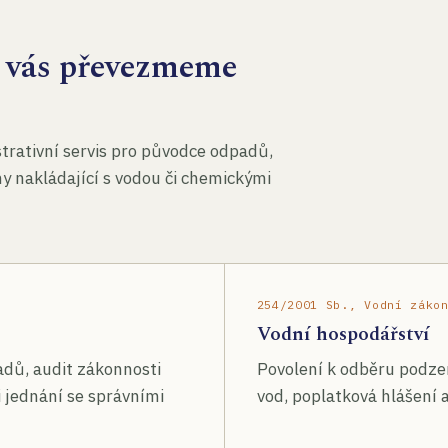
za vás převezmeme
rativní servis pro původce odpadů,
my nakládající s vodou či chemickými
254/2001 Sb., Vodní záko
Vodní hospodářství
adů, audit zákonnosti
Povolení k odběru podze
 jednání se správními
vod, poplatková hlášení a