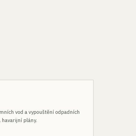
n
mních vod a vypouštění odpadních
 havarijní plány.