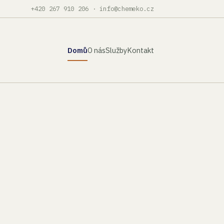
+420 267 910 206
·
info@chemeko.cz
Domů
O nás
Služby
Kontakt