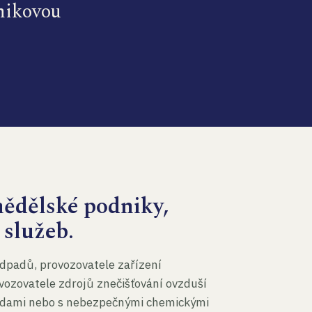
dnikovou
mědělské podniky,
 služeb.
dpadů, provozovatele zařízení
vozovatele zdrojů znečišťování ovzduší
 vodami nebo s nebezpečnými chemickými