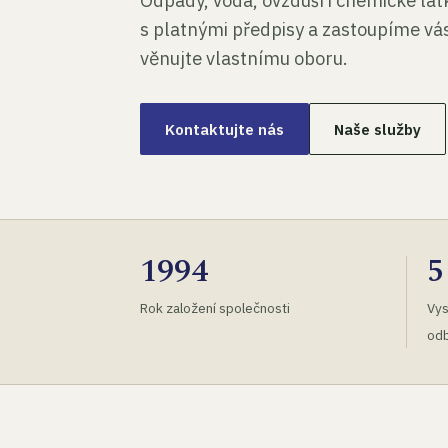
Odpady, voda, ovzduší i chemické lá
s platnými předpisy a zastoupíme vás
věnujte vlastnímu oboru.
Kontaktujte nás
Naše služby
1994
5
Rok založení společnosti
Vys
odb