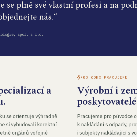
te se plně své vlastní profesi a na po
 objednejte nás.“
kologie, spol. s r.o.
PRO KOHO PRACUJEME
ecializací a
Výrobní i ze
u.
poskytovatelé
ku se orientuje výhradně
Pracujeme pro původce o
me si vybudovali korektní
k nakládání s odpady, pro
četně orgánů veřejné
i subjekty nakládající s