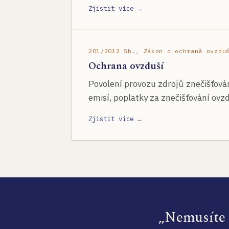
Zjistit více →
201/2012 Sb., Zákon o ochraně ovzdu
Ochrana ovzduší
Povolení provozu zdrojů znečišťován
emisí, poplatky za znečišťování ovzd
Zjistit více →
„Nemusíte s