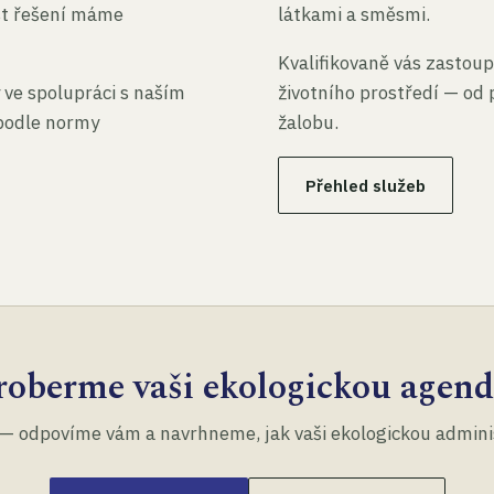
st řešení máme
látkami a směsmi.
Kvalifikovaně vás zastoup
 ve spolupráci s naším
životního prostředí — od 
 podle normy
žalobu.
Přehled služeb
roberme vaši ekologickou agend
— odpovíme vám a navrhneme, jak vaši ekologickou administ