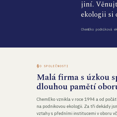
jiní. Věnuj
ekologii si
ChemEko podniková e
O SPOLEČNOSTI
Malá firma s úzkou sp
dlouhou pamětí obor
ChemEko vznikla v roce 1994 a od počát
na podnikovou ekologii. Za tři dekády js
vztahy s předními institucemi v oboru v