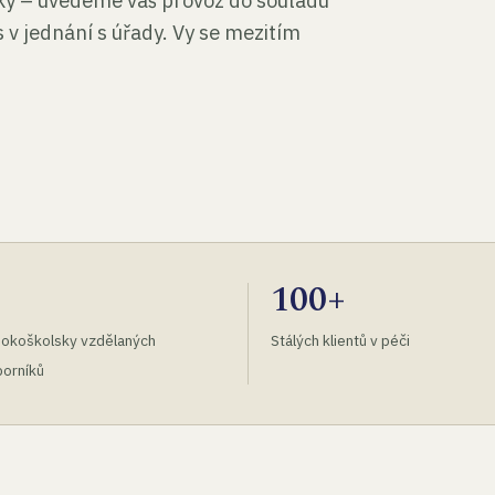
tky – uvedeme váš provoz do souladu
 v jednání s úřady. Vy se mezitím
100+
okoškolsky vzdělaných
Stálých klientů v péči
orníků