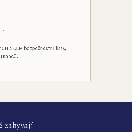
ákon
ACH a CLP, bezpečnostní listy,
stnanců.
ě zabývají