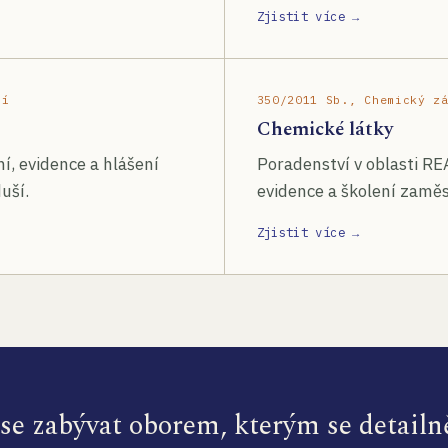
Zjistit více →
ší
350/2011 Sb., Chemický z
Chemické látky
í, evidence a hlášení
Poradenství v oblasti RE
uší.
evidence a školení zamě
Zjistit více →
e zabývat oborem, kterým se detailn