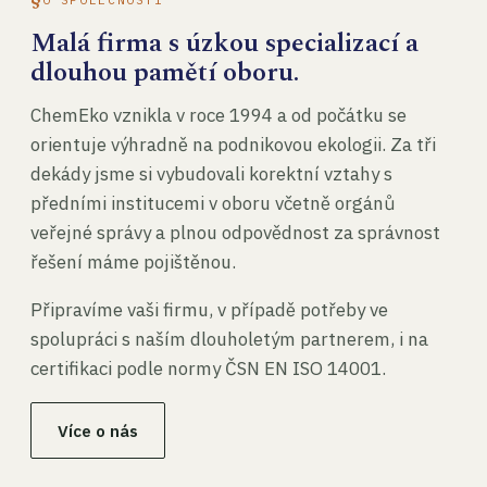
Malá firma s úzkou specializací a
dlouhou pamětí oboru.
ChemEko vznikla v roce 1994 a od počátku se
orientuje výhradně na podnikovou ekologii. Za tři
dekády jsme si vybudovali korektní vztahy s
předními institucemi v oboru včetně orgánů
veřejné správy a plnou odpovědnost za správnost
řešení máme pojištěnou.
Připravíme vaši firmu, v případě potřeby ve
spolupráci s naším dlouholetým partnerem, i na
certifikaci podle normy ČSN EN ISO 14001.
Více o nás