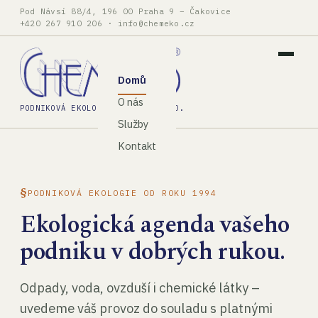
Pod Návsí 88/4, 196 00 Praha 9 – Čakovice
+420 267 910 206
·
info@chemeko.cz
Domů
O nás
PODNIKOVÁ EKOLOGIE, SPOL. S R.O.
Služby
Kontakt
PODNIKOVÁ EKOLOGIE OD ROKU 1994
Ekologická agenda vašeho
podniku v dobrých rukou.
Odpady, voda, ovzduší i chemické látky –
uvedeme váš provoz do souladu s platnými