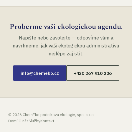
Proberme vaši ekologickou agendu.
Napište nebo zavolejte — odpovíme vám a
navrhneme, jak vaši ekologickou administrativu
nejlépe zajistit.
info@chemeko.cz
+420 267 910 206
©
2026
ChemEko podniková ekologie, spol. s r.o.
Domů
O nás
Služby
Kontakt