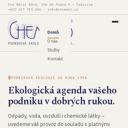
Pod Návsí 88/4, 196 00 Praha 9 – Čakovice
+420 267 910 206
·
info@chemeko.cz
Domů
O nás
PODNIKOVÁ EKOLOGIE, SPOL. S R.O.
Služby
Kontakt
PODNIKOVÁ EKOLOGIE OD ROKU 1994
Ekologická agenda vašeho
podniku v dobrých rukou.
Odpady, voda, ovzduší i chemické látky –
uvedeme váš provoz do souladu s platnými