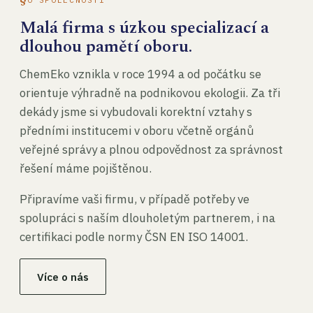
Malá firma s úzkou specializací a
dlouhou pamětí oboru.
ChemEko vznikla v roce 1994 a od počátku se
orientuje výhradně na podnikovou ekologii. Za tři
dekády jsme si vybudovali korektní vztahy s
předními institucemi v oboru včetně orgánů
veřejné správy a plnou odpovědnost za správnost
řešení máme pojištěnou.
Připravíme vaši firmu, v případě potřeby ve
spolupráci s naším dlouholetým partnerem, i na
certifikaci podle normy ČSN EN ISO 14001.
Více o nás