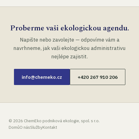
Proberme vaši ekologickou agendu.
Napište nebo zavolejte — odpovíme vám a
navrhneme, jak vaši ekologickou administrativu
nejlépe zajistit.
info@chemeko.cz
+420 267 910 206
©
2026
ChemEko podniková ekologie, spol. s r.o.
Domů
O nás
Služby
Kontakt