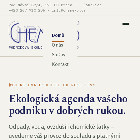
Pod Návsí 88/4, 196 00 Praha 9 – Čakovice
+420 267 910 206
·
info@chemeko.cz
Domů
O nás
PODNIKOVÁ EKOLOGIE, SPOL. S R.O.
Služby
Kontakt
PODNIKOVÁ EKOLOGIE OD ROKU 1994
Ekologická agenda vašeho
podniku v dobrých rukou.
Odpady, voda, ovzduší i chemické látky –
uvedeme váš provoz do souladu s platnými