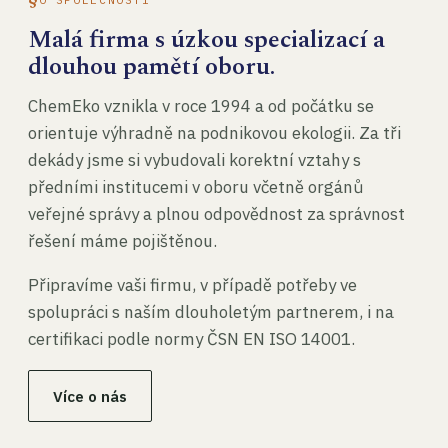
Malá firma s úzkou specializací a
dlouhou pamětí oboru.
ChemEko vznikla v roce 1994 a od počátku se
orientuje výhradně na podnikovou ekologii. Za tři
dekády jsme si vybudovali korektní vztahy s
předními institucemi v oboru včetně orgánů
veřejné správy a plnou odpovědnost za správnost
řešení máme pojištěnou.
Připravíme vaši firmu, v případě potřeby ve
spolupráci s naším dlouholetým partnerem, i na
certifikaci podle normy ČSN EN ISO 14001.
Více o nás