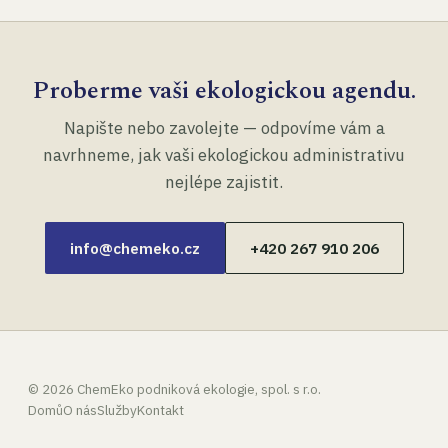
Proberme vaši ekologickou agendu.
Napište nebo zavolejte — odpovíme vám a
navrhneme, jak vaši ekologickou administrativu
nejlépe zajistit.
info@chemeko.cz
+420 267 910 206
©
2026
ChemEko podniková ekologie, spol. s r.o.
Domů
O nás
Služby
Kontakt