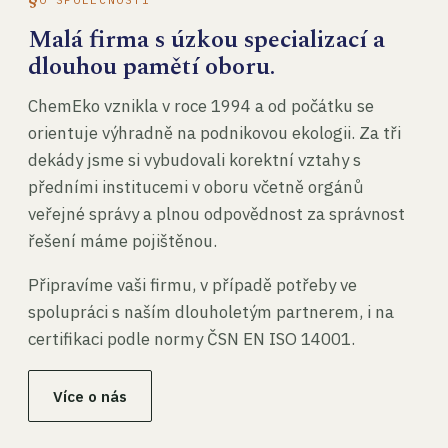
Malá firma s úzkou specializací a
dlouhou pamětí oboru.
ChemEko vznikla v roce 1994 a od počátku se
orientuje výhradně na podnikovou ekologii. Za tři
dekády jsme si vybudovali korektní vztahy s
předními institucemi v oboru včetně orgánů
veřejné správy a plnou odpovědnost za správnost
řešení máme pojištěnou.
Připravíme vaši firmu, v případě potřeby ve
spolupráci s naším dlouholetým partnerem, i na
certifikaci podle normy ČSN EN ISO 14001.
Více o nás