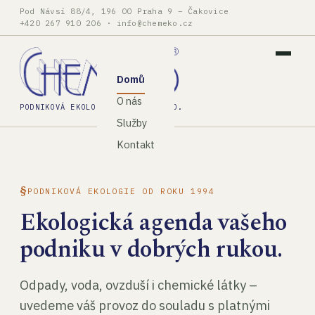
Pod Návsí 88/4, 196 00 Praha 9 – Čakovice
+420 267 910 206
·
info@chemeko.cz
Domů
O nás
PODNIKOVÁ EKOLOGIE, SPOL. S R.O.
Služby
Kontakt
PODNIKOVÁ EKOLOGIE OD ROKU 1994
Ekologická agenda vašeho
podniku v dobrých rukou.
Odpady, voda, ovzduší i chemické látky –
uvedeme váš provoz do souladu s platnými