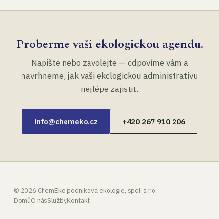
Proberme vaši ekologickou agendu.
Napište nebo zavolejte — odpovíme vám a
navrhneme, jak vaši ekologickou administrativu
nejlépe zajistit.
info@chemeko.cz
+420 267 910 206
©
2026
ChemEko podniková ekologie, spol. s r.o.
Domů
O nás
Služby
Kontakt